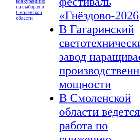
фестиваль
конкуренцию
на выборах в
«Гнёздово-2026
Смоленской
области
В Гагаринский
светотехническ
завод наращива
производствен
мощности
В Смоленской
области ведется
работа по
снижению