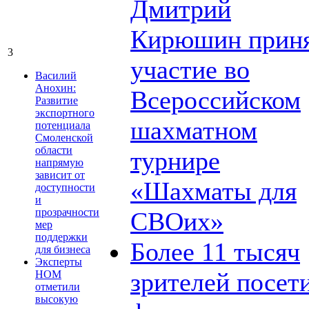
Дмитрий
Кирюшин прин
3
участие во
Василий
Анохин:
Всероссийском
Развитие
экспортного
шахматном
потенциала
Смоленской
области
турнире
напрямую
зависит от
«Шахматы для
доступности
и
прозрачности
СВОих»
мер
поддержки
Более 11 тысяч
для бизнеса
Эксперты
зрителей посет
НОМ
отметили
высокую