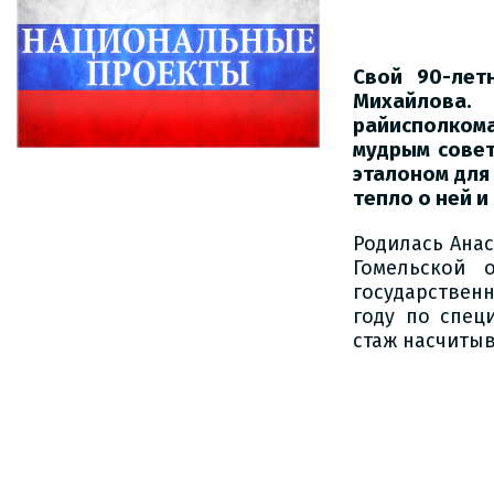
Свой 90-лет
Михайлова.
райисполкома
мудрым совет
эталоном для 
тепло о ней и
Родилась Ана
Гомельской 
государственн
году по спец
стаж насчитыв