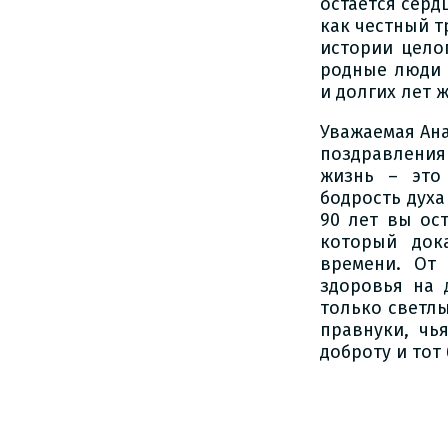
остаётся серд
как честный т
истории целог
родные люди 
и долгих лет 
Уважаемая Ан
поздравления
жизнь – это
бодрость духа
90 лет вы ос
который док
времени. От
здоровья на 
только светлы
правнуки, чь
доброту и тот