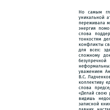
Но самым гл
уникальной а
переживала м
энергия помо
слова подде
тонкостям де
конфликты св
для всех: з
сложному до
безупречной
неформальн
уважением Ан
В.С. Ладченко
коллективу е
слова предсе
«Делай свою р
видишь недо
записной кни
давних наст