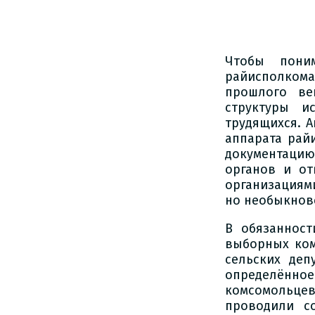
Чтобы поним
райисполкома
прошлого ве
структуры и
трудящихся. 
аппарата рай
документаци
органов и от
организациями
но необыкнов
В обязанност
выборных ком
сельских деп
определённо
комсомольцев
проводили с