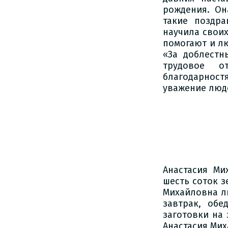
рождения. Он
такие поздр
научила своих
помогают и л
«За доблестн
трудовое о
благодарнос
уважение люд
Анастасия Ми
шесть соток з
Михайловна л
завтрак, обе
заготовки на 
Анастасия Мих