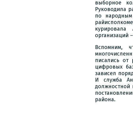
выборное ко
Руководила р
по народным
райисполкоме
курировала 
организаций –
Вспомним, ч
многочисленн
писались от 
цифровых баз
зависел поря
И служба Ан
должностной 
постановлен
района.