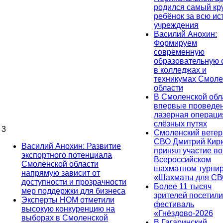
родился самый кр
ребёнок за всю и
учреждения
Василий Анохин:
Формируем
современную
образовательную 
в колледжах и
техникумах Смоле
области
В Смоленской обл
впервые проведе
лазерная операци
слёзных путях
3
Смоленский ветер
СВО Дмитрий Ки
Василий Анохин: Развитие
принял участие во
экспортного потенциала
Всероссийском
Смоленской области
шахматном турни
напрямую зависит от
«Шахматы для СВ
доступности и прозрачности
Более 11 тысяч
мер поддержки для бизнеса
зрителей посетили
Эксперты НОМ отметили
фестиваль
высокую конкуренцию на
«Гнёздово-2026
выборах в Смоленской
В Гагаринский