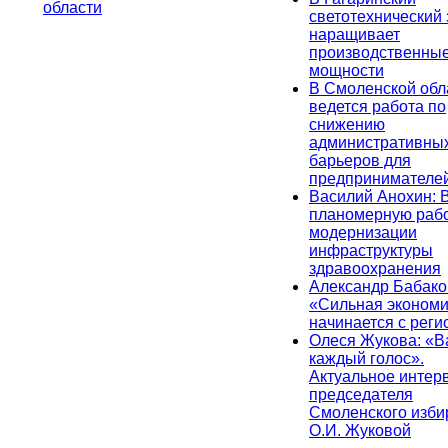
области
светотехнический
наращивает
производственны
мощности
В Смоленской обл
ведется работа по
снижению
административны
барьеров для
предпринимателе
Василий Анохин: 
планомерную рабо
модернизации
инфраструктуры
здравоохранения
Александр Бабако
«Сильная экономи
начинается с реги
Олеся Жукова: «
каждый голос».
Актуальное интер
председателя
Смоленского изби
О.И. Жуковой