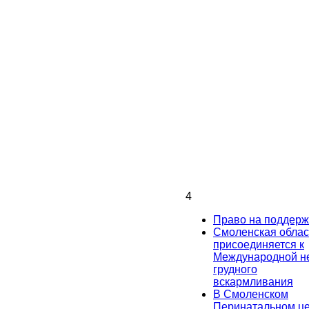
4
Право на поддерж
Смоленская облас
присоединяется к
Международной н
грудного
вскармливания
В Смоленском
Перинатальном ц