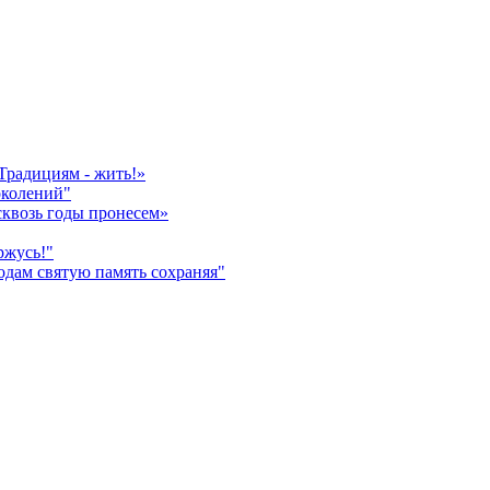
Традициям - жить!»
околений"
сквозь годы пронесем»
ржусь!"
дам святую память сохраняя"