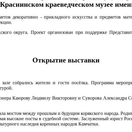
 Краснинском краеведческом музее имен
метов декоративно - прикладного искусства и предметов ма
екции.
кого округа. Проект организован при поддержке Представит
Открытие выставки
В зале собрались жители и гости посёлка. Программа меропри
турой.
ионера Каюрову Людмилу Викторовну и Суворова Александра Се
ала мостом между прошлым и будущим корякского народа. Родив
мая высокие посты в судебной системе. Заслуженный юрист Росс
ультурного наследия коренных народов Камчатки.