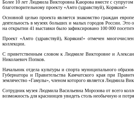
Более 10 лет Людмила Викторовна Каюрова вместе с супруго
благотворительному проекту «Амто (здравствуй), Корякия!»
Основной целью проекта является знакомство граждан европе
деятельность в музеях больших и малых городов России. Это 
на открытии 41 выставки было зафиксировано 100 000 посетит
Проект «Амто (здравствуй), Корякия!» отмечен многочисле
коллекции.
С приветственным словом к Людмиле Викторовне и Александ
Николаевич Попков.
Начальник отдела культуры и спорта муниципального образо
Губернатора и Правительства Камчатского края при Правит
землячество «Гамулы», членом которого является Людмила Вик
Сотрудник музея Людмила Васильевна Морозова от всего колл
возможность для краснинцев увидеть столь необычную и потря