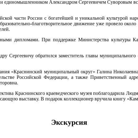
м и единомышленником Александром Сергеевичем Суворовым всё
йской части России с богатейшей и уникальной культурой нар
образовательно-благотворительное движение уже провело около 5
елей.
нными дипломами. При поддержке Министерства культуры Кам
ру Сергеевичу обратился заместитель главы муниципального
вания «Краснинский муниципальный округ» Галина Николаевна
ельстве Российской Федерации, а также Приветственный адр
торовна.
ектива Краснинского краеведческого музея поблагодарила Людм
сающую выставку. В подарок коллекционер вручила книгу «Камча
Экскурсия