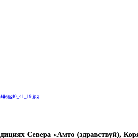
адициях Севера «Амто (здравствуй), Ко