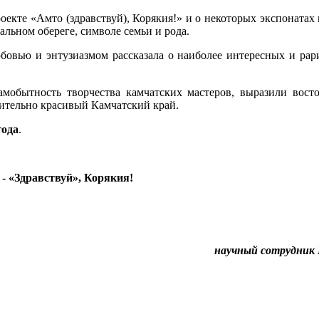
оекте «Амто (здравствуй), Корякия!» и о некоторых экспонатах 
альном обереге, символе семьи и рода.
овью и энтузиазмом рассказала о наиболее интересных и рарит
мобытность творчества камчатских мастеров, выразили вост
вительно красивый Камчатский край.
года
.
- «Здравствуй», Корякия!
научный сотрудник