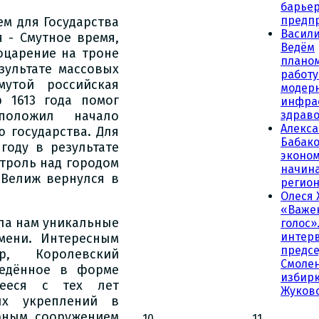
барьер
предп
ем для Государства
Васили
 - Смутное время,
Ведём
оцарение на троне
плано
зультате массовых
работу
утой российская
модер
р 1613 года помог
инфра
положил начало
здрав
Алекс
 государства. Для
Бабако
году в результате
эконо
троль над городом
начина
 Велиж вернулся в
регио
Олеся 
«Важе
ила нам уникальные
голос»
интер
мени. Интересным
предсе
р, Королевский
Смолен
ведённое в форме
избирк
шееся с тех лет
Жуков
ых укреплений в
рным сооружением
10
11