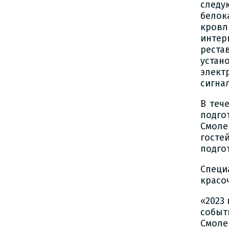
след
белок
кров
интер
реста
устан
элект
сигна
В теч
подго
Смоле
гост
подго
Специ
красо
«2023
событ
Смоле