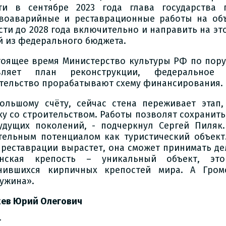
ти в сентябре 2023 года глава государства 
воаварийные и реставрационные работы на объ
сти до 2028 года включительно и направить на это
й из федерального бюджета.
тоящее время Министерство культуры РФ по пор
авляет план реконструкции, федеральное
тельство прорабатывают схему финансирования.
ольшому счёту, сейчас стена переживает этап
ху со строительством. Работы позволят сохранит
удущих поколений, - подчеркнул Сергей Пиляк.
тельным потенциалом как туристический объект
 реставрации вырастет, она сможет принимать де
енская крепость – уникальный объект, эт
нившихся кирпичных крепостей мира. А Гро
ужина».
ев Юрий Олегович
т