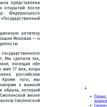
была представлена
х открытий после
ор Федерального
«Государственный
иционную антитезу
башня Моховая — о
репости.
 государственного
. Мы сделали так,
ляне, посещая обе
 жил 17 век, когда
нена российская
- Кроме того, мы
говорим о важной
4
к образа, который
 Смоленской иконе
Право 
мволов Смоленской
подде
Смоле