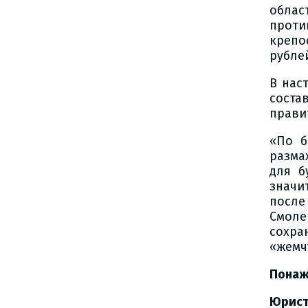
облас
проти
крепо
рубле
В нас
сост
прави
«По б
разма
для б
значи
после
Смол
сохра
«жемч
Понаж
Юрис