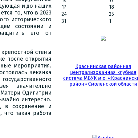
адующая и до наших
17
18
тся то, что в 2023
24
25
ого исторического
31
1
ащем состоянии и
защитить его от
 крепостной стены
же после открытия
сные мероприятия.
Краснинская районная
остоялась чеканка
централизованная клубная
система МБУК м.о. «Краснинск
 государственного
район» Смоленской области
зея значительно
 Матери Одигитрии
ычайно интересно.
д в сохранение и
 что такая работа