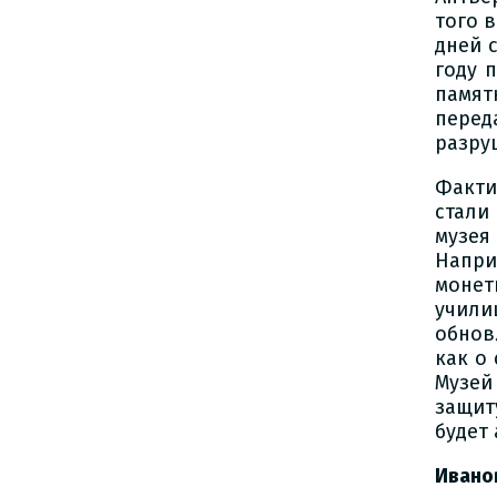
того 
дней 
году 
памят
пере
разру
Факти
стали
музея
Напри
монет
учил
обнов
как о
Музей
защит
будет
Ивано