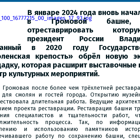
В январе 2024 года вновь нача
в Громовой башне, к
отреставрировать кото
президент России Влад
данный в 2020 году Государств
ленская крепость» обрёл новую эк
адку, которая расширит выставочные 
тр культурных мероприятий.
 Громовая после более чем трёхлетней реставр
 для смолян и гостей города. Открытию музей
ествовала длительная работа. Ведущие архитек
нием проекта реставрации. Реставрация башни т
ния специалистов и тщательности работ, ч
олжительность процесса. Так, по информац
влению и использованию памятников исто
ечивавшего работу по сохранению башни, спе