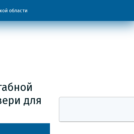
кой области
табной
вери для