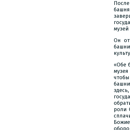
После
башня
заве
госуд
музей
Он от
башни
культ
«Обе 
музея
чтобы
башни
здесь
госуд
обрат
роли 
сплач
Божие
оборо