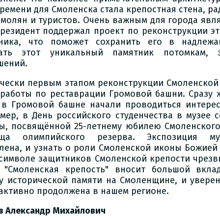
времени для Смоленска стала крепостная стена, р
смолян и туристов. Очень важным для города являе
президент поддержал проект по реконструкции эт
ника, что поможет сохранить его в надлеж
дать этот уникальный памятник потомкам, 
шений.
чески первым этапом реконструкции Смоленской
 работы по реставрации Громовой башни. Сразу 
 в Громовой башне начали проводиться интере
мер, в День российского студенчества в музее с
ы, посвящённой 25-летнему юбилею Смоленского
ища олимпийского резерва. Экспозиция му
лена, и узнать о роли Смоленской иконы Божией
 символе защитников Смоленской крепости чрезв
 "Смоленская крепость" вносит большой вкла
у исторической памяти на Смоленщине, и уверен,
 активно продолжена в нашем регионе.
в Александр Михайлович