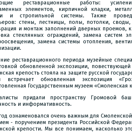
ующие реставрационные работы: усилени
аменных элементов, кирпичной кладки, металл
ли и стропильной системы. Также провед
ьеров: стены, лестницы, полы, потолки, своды
врация и монтаж заполнений дверных проемов, к
овка стеклянных ограждений, замена систем э
роосвещения, замена системы отопления, вент
лизации.
ение реставрационного периода музейные специ
товкой обновленной экспозиции, повествующей о
нская крепость стояла на защите русской государ
ей встречает обновленная экспозиция «Гро
товленная Государственным музеем «Смоленская к
алисты придали пространству Громовой баш
чность и информативность.
 год ознаменовался очень важным для Смоленской
ием - поручением президента Российской Федера
нской крепости. Мы все понимаем, насколько эт