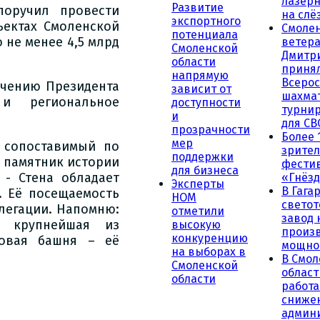
лазерн
Развитие
поручил провести
на слё
экспортного
ектах Смоленской
Смоле
потенциала
 не менее 4,5 млрд
ветера
Смоленской
Дмитр
области
принял
напрямую
Всеро
учению Президента
зависит от
шахма
 и региональное
доступности
турни
и
для СВ
прозрачности
Более 
мер
, сопоставимый по
зрител
поддержки
ь памятник истории
фести
для бизнеса
 - Стена обладает
«Гнёзд
Эксперты
В Гага
. Её посещаемость
НОМ
светот
легации. Напомню:
отметили
завод
о крупнейшая из
высокую
произ
конкуренцию
мовая башня – её
мощно
на выборах в
В Смол
Смоленской
област
области
работа
сниже
админ