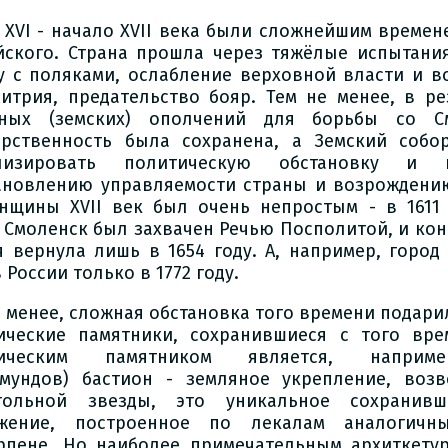
 XVI - начало XVII века были сложнейшим времен
йского. Страна прошла через тяжёлые испытания
у с поляками, ослабление верховной власти и в
итрия, предательство бояр. Тем не менее, в ре
ных (земских) ополчений для борьбы со См
арственность была сохранена, а Земский собо
илизировать политическую обстановку и 
ановлению управляемости страны и возрождению
нщины XVII век был очень непростым - в 1611 
 Смоленск был захвачен Речью Посполитой, и кон
я вернула лишь в 1654 году. А, например, город
 России только в 1772 году.
е менее, сложная обстановка того времени подар
ические памятники, сохранившиеся с того вре
рическим памятником является, наприме
змундов) бастион - земляное укрепление, воз
угольной звезды, это уникальное сохранив
ужение, построенное по лекалам аналогичн
рпене. Но наиболее примечательным архиткету