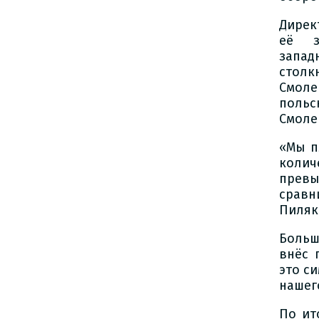
Дирек
её з
запа
столк
Смоле
польс
Смоле
«Мы п
коли
прев
сравн
Пиляк
Больш
внёс 
это с
нашег
По ит