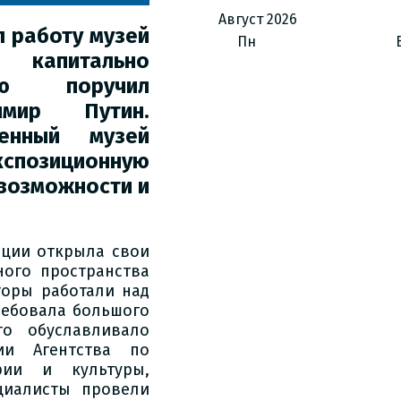
Август
2026
л работу музей
Пн
апитально
рую поручил
имир Путин.
енный музей
спозиционную
возможности и
ации открыла свои
ного пространства
торы работали над
ребовала большого
то обуславливало
ии Агентства по
рии и культуры,
циалисты провели