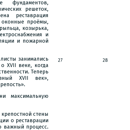
е фундаментов,
ических решеток,
ена реставрация
, оконные проёмы,
рыльца, козырька,
лектроснабжения и
иляции и пожарной
алисты занимались
27
28
 XVII веке, когда
ственности. Теперь
зный XVII век»,
репость».
ни максимальную
 крепостной стены
ции о реставрации
о важный процесс.