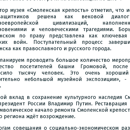
тор музея «Смоленская крепость» отметил, что и
ащитников решена как вековой диалог
дноевропейской цивилизаций, наполне
новениями и человеческими трагедиями. Бор
нском по праву представлена как ключевая 
ких войн. Поступательный процесс заверши
нска как православного и русского города.
ланируем проводить большое количество меропр
чество посетителей башни Громовой, после
ысило тысячу человек. Это очень хороший
ительно небольшой музейной экспозиции», - 
.
ой вклад в сохранение культурного наследия С
президент России Владимир Путин. Реставрация
имволическое начало ремонта Смоленской крепост
о региона ждёт возрождение.
огам совещания о социально-экономическом ра