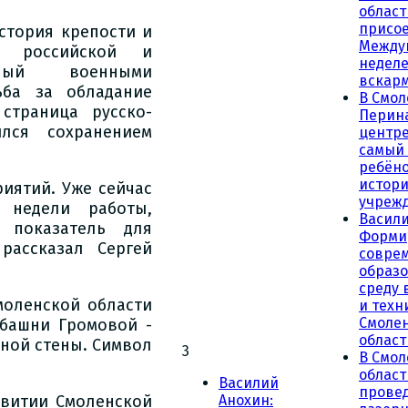
област
присое
стория крепости и
Между
 российской и
неделе
нный военными
вскар
ьба за обладание
В Смол
страница русско-
Перин
лся сохранением
центре
самый
ребёно
истор
иятий. Уже сейчас
учреж
 недели работы,
Васили
 показатель для
Форми
рассказал Сергей
совре
образ
среду 
моленской области
и техн
Смоле
 башни Громовой -
област
ной стены. Символ
3
В Смол
облас
Василий
прове
звитии Смоленской
Анохин: