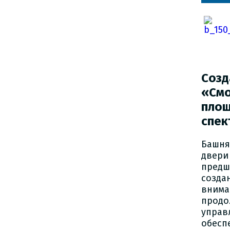
Соз
«Смо
площ
спек
Башня
двери
предш
созда
внима
прод
упра
обесп