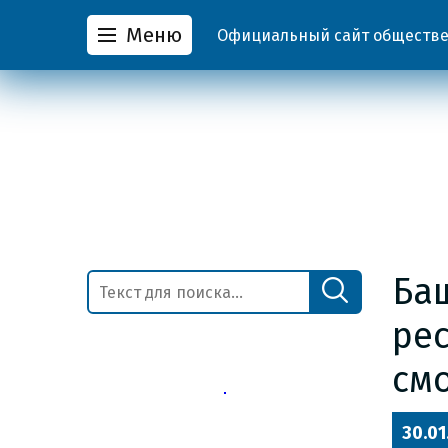
Меню
Официальный сайт обществен
Ба
ре
смо
30.01