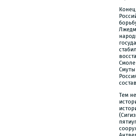
Конец
Росси
борьб
Лжедм
народ
госуд
стаб
восст
Смоле
Смуты
Росси
состав
Тем н
истор
исто
(Сиги
пяти
соор
Антве