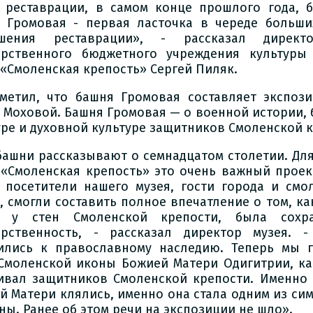
 реставрации, в самом конце прошлого года, 
 Громовая - первая ласточка в череде больши
ршения реставрации», - рассказал директ
арственного бюджетного учреждения культуры 
 «Смоленская крепость» Сергей Пиляк.
метил, что башня Громовая составляет экспоз
 Моховой. Башня Громовая — о военной истории, 
уре и духовной культуре защитников Смоленской к
башни рассказывают о семнадцатом столетии. Для
 «Смоленская крепость» это очень важный проект
 посетители нашего музея, гости города и смо
, смогли составить полное впечатление о том, как
, у стен Смоленской крепости, была сохра
арственность, - рассказал директор музея. 
ились к православному наследию. Теперь мы 
Смоленской иконы Божией Матери Одигитрии, ка
ивал защитников Смоленской крепости. Именно
й Матери клялись, именно она стала одним из си
ны. Ранее об этом речи на экспозиции не шло».