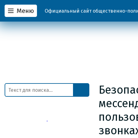
Меню
Официальный сайт общественно-полит
Безопа
мессен
пользо
звонка