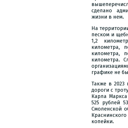
вышеперечисл
сделано адм
жизни в нем.
На территори
песком и щеб
1,2 километ
километра, 
километра, 
километра. С
организация
графике не бы
Также в 2023
дороги с трот
Карла Маркса
525 рублей 5
Смоленской об
Краснинског
копейки.