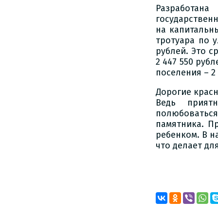
Разработана
государствен
на капитальн
тротуара по у
рублей. Это с
2 447 550 руб
поселения – 2
Дорогие красн
Ведь прият
полюбовать
памятника. П
ребенком. В н
что делает дл