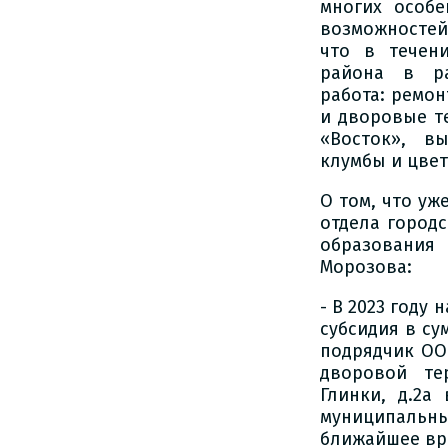
многих особе
возможностей
что в течен
района в ра
работа: ремо
и дворовые т
«Восток», в
клумбы и цвет
О том, что уж
отдела город
образования
Морозова:
- В 2023 году
субсидия в су
подрядчик ОО
дворовой те
Глинки, д.2а
муниципальны
ближайшее вр