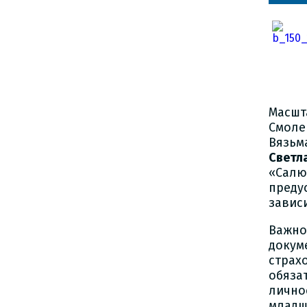
Масшт
Смоле
Вязь
Светл
«Сал
преду
завис
Важно
докум
стра
обяза
лично
младш