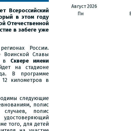
Август
2026
ет Всероссийский
Пн
торый в этом году
ой Отечественной
стие в забеге уже
егионах России.
е Воинской Славы
ют в
Сквере имени
йдет на стадионе
да. В программе
и 12 километров в
бходимы следующие
евнованиям, полис
 случаев, полис
, удостоверяющий
ме того, для детей
ителя на участие