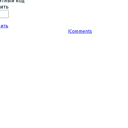
ить
вить
JComments