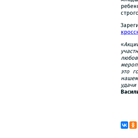
ребен
строг
Зарег
кросс
«
Акци
участ
любов
мероп
это г
нашем
удачи
Васил