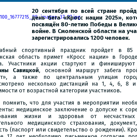
20 сентября по всей стране пройд
день бега «Кросс нации 2025», ко
посвящён 80-летию Победы в Велик
войне. В Смоленской области на уча
зарегистрировались 1200 человек.
абный спортивный праздник пройдет в 85 р
нская область примет «Кросс нации» в Город
ма. Участники акции стартуют и финиширу
аны Савицкой
, основной маршрут забега про
ют», а также по центральным улицам горо
смотрено несколько дистанций на 1, 4, 6, 8 
имости от возрастной категории участников.
 помнить, что для участия в мероприятии нео
енты: медицинское заключение о допуске к сор
хования жизни и здоровья от несчастных
тельного медицинского страхования, документ
сть (паспорт или свидетельство о рождении). Кро
е 17 лет необходимо письменное согласие род