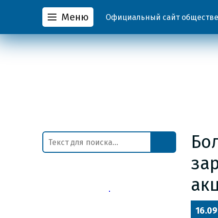
Меню
Официальный сайт обществен
Бо
зар
ак
16.09