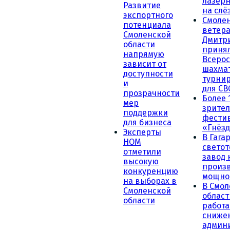
лазерн
Развитие
на слё
экспортного
Смоле
потенциала
ветера
Смоленской
Дмитр
области
принял
напрямую
Всеро
зависит от
шахма
доступности
турни
и
для СВ
прозрачности
Более 
мер
зрител
поддержки
фести
для бизнеса
«Гнёзд
Эксперты
В Гага
НОМ
светот
отметили
завод
высокую
произ
конкуренцию
мощно
на выборах в
В Смол
Смоленской
област
области
работа
сниже
админ