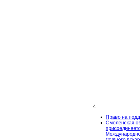
4
Право на под
Смоленская о
присоединяетс
Международно
грудного вска