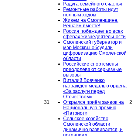
Радуга семейного счастья
Ремонтные работы идут
полным ходом
Живем на Смоленщине.
Решаем вместе!
Россия побеждает во всех
сферах жизнедеятельности
Смоленский губернатор и
мэр Москвы обсудили
цифровизацию Смоленской
области
Российские спортсмены
преодолевают серьезные
вызовы
Виталий Вовченко
награждён медалью ордена
«За заслуги перед
Отечеством»
31
Открылся приём заявок на
2
Национальную премию
«Патриот»
Сельское хозяйство
Смоленской области
динамично развивается, и
потенциал