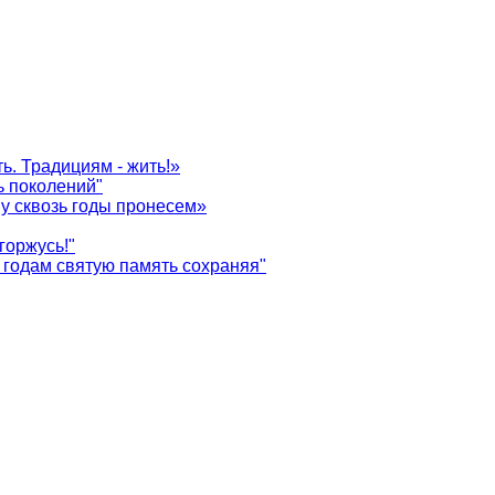
ь. Традициям - жить!»
ь поколений"
у сквозь годы пронесем»
горжусь!"
годам святую память сохраняя"