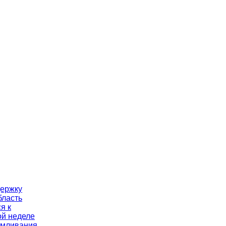
держку
бласть
я к
й неделе
рмливания