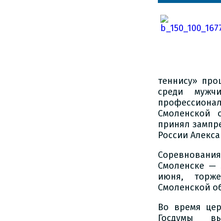
теннису» про
среди мужч
профессионал
Смоленской 
принял зампр
России Алекса
Соревновани
Смоленске — 
июня, торже
Смоленской об
Во время цер
Госдумы в