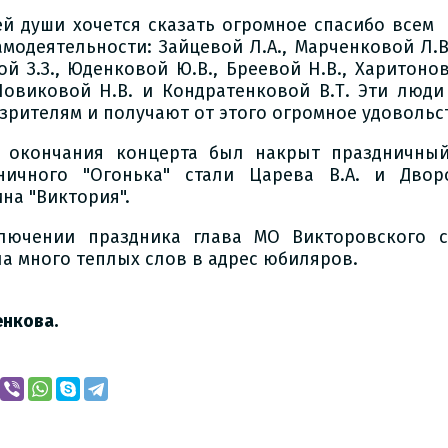
ей души хочется сказать огромное спасибо всем
амодеятельности: Зайцевой Л.А., Марченковой Л.В.
ой З.З., Юденковой Ю.В., Бреевой Н.В., Харитонов
 Новиковой Н.В. и Кондратенковой В.Т. Эти люд
 зрителям и получают от этого огромное удовольс
 окончания концерта был накрыт праздничный
ничного "Огонька" стали Царева В.А. и Двор
на "Виктория".
лючении праздника глава МО Викторовского с/
ла много теплых слов в адрес юбиляров.
иректор 
енкова.