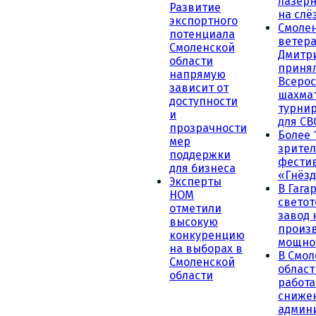
лазерн
Развитие
на слё
экспортного
Смоле
потенциала
ветера
Смоленской
Дмитр
области
принял
напрямую
Всеро
зависит от
шахма
доступности
турни
и
для СВ
прозрачности
Более 
мер
зрител
поддержки
фести
для бизнеса
«Гнёзд
Эксперты
В Гага
НОМ
светот
отметили
завод
высокую
произ
конкуренцию
мощно
на выборах в
В Смол
Смоленской
област
области
работа
сниже
админ