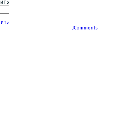
ить
вить
JComments