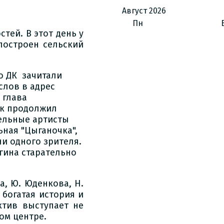
Август
2026
Пн
тей. В этот день у
построен сельский
о ДК зачитали
слов в адрес
 глава
ик продолжил
ельные артисты
ьная "Цыганочка",
и одного зрителя.
гина старательно
, Ю. Юденкова, Н.
 богатая история и
ктив выступает не
ом центре.