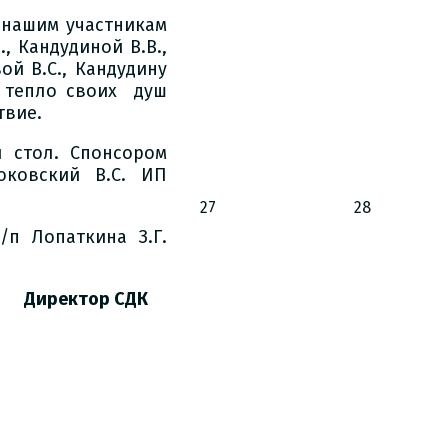
 нашим участникам
, Кандудиной В.В.,
ой В.С., Кандудину
и тепло своих душ
твие.
 стол. Спонсором
оковский В.С. ИП
27
28
п Лопаткина З.Г.
СДК