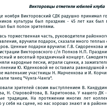
Викторовцы
отметили юбилей клуба
це ноября Викторовский СДК радушно принимал гос
ников культуры был праздник - 45 лет как был 
 Зал был полон зрителями.
ась торжественная часть, руководители районног
авления, вручили подарок, сказали много теплых 
ров. Ценные подарки вручили: Г.В. Сидоренкова и
истрации Викторовского с/п Попков Н.П. Праздн
есный и веселый праздничный концерт. Самодеят
няли народные песни, играли сценки, а зажигател
олнении Ю. Юденковой не оставила равнодушной н
ые маленькие участницы Н. Марченкова и И. Корчи
али танец "Чунга-Чанга".
овали зрителей своим выступлением В. Кандудина
а, Н. Старовойтова, В. Харитонова. У нашего ДК -
ые традиции. На протяжении многих лет колле
 у себя на сцене, но нас хорошо знают и в районн