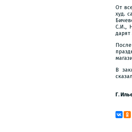
От вс
худ. с
Бичев
С.И.,
дарят
После
празд
магази
В зак
сказа
Д
Г. Иль