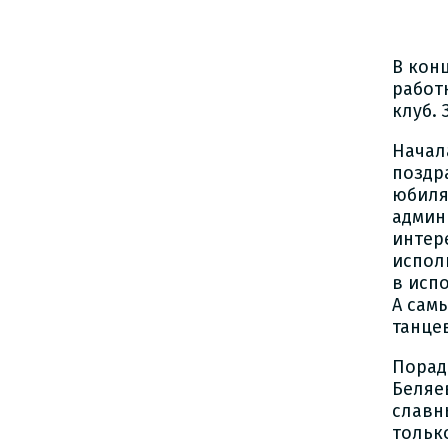
В кон
работ
клуб.
Начал
поздр
юбиля
админ
интер
испол
в исп
А сам
танцев
Порад
Беляев
славн
только