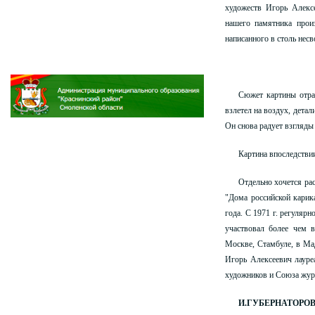
художеств Игорь Алекс
нашего памятника прои
написанного в столь несв
Сюжет картины отра
взлетел на воздух, детал
Он снова радует взгляды
Картина впоследствии
Отдельно хочется рас
"Дома российской карик
года. С 1971 г. регуляр
участвовал более чем 
Москве, Стамбуле, в Ма
Игорь Алексеевич лауре
художников и Союза жур
И.ГУБЕРНАТОРОВ