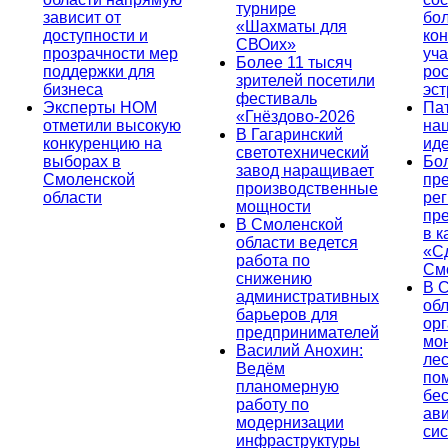
турнире
зависит от
бо
«Шахматы для
доступности и
кон
СВОих»
прозрачности мер
уча
Более 11 тысяч
поддержки для
ро
зрителей посетили
бизнеса
эс
фестиваль
Эксперты НОМ
Па
«Гнёздово-2026
отметили высокую
на
В Гагаринский
конкуренцию на
ид
светотехнический
выборах в
Бо
завод наращивает
Смоленской
пр
производственные
области
ре
мощности
пр
В Смоленской
в к
области ведется
«С
работа по
См
снижению
В 
административных
об
барьеров для
ор
предпринимателей
мо
Василий Анохин:
лес
Ведём
по
планомерную
бе
работу по
ав
модернизации
си
инфраструктуры