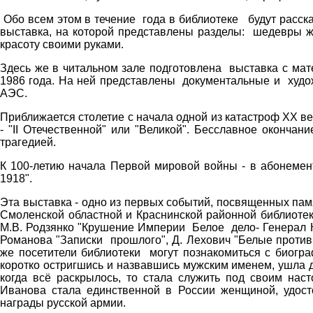
Обо всем этом в течение года в библиотеке будут расск
выставка, на которой представлены разделы: шедевры ж
красоту своими руками.
Здесь же в читальном зале подготовлена выставка с ма
1986 года. На ней представлены документальные и худо
АЭС.
Приближается столетие с начала одной из катастроф ХХ в
- "II Отечественной" или "Великой". Бесславное оконча
трагедией.
К 100-летию начала Первой мировой войны - в абонеме
1918".
Эта выставка - одно из первых событий, посвященных па
Смоленской областной и Краснинской районной библиотек
М.В. Родзянко "Крушение Империи Белое дело- Генерал 
Романова "Записки прошлого", Д. Лехович "Белые против
же посетители библиотеки могут познакомиться с биогр
коротко остригшись и назвавшись мужским именем, ушла 
когда всё раскрылось, то стала служить под своим н
Иванова стала единственной в России женщиной, удост
награды русской армии.