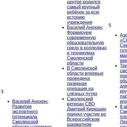
центре родился
самый крупный
ребёнок за всю
историю
учреждения
5
Василий Анохин:
Формируем
Аэ
современную
«С
образовательную
Се
среду в колледжах
гот
и техникумах
ма
Смоленской
ре
области
Тр
В Смоленской
см
области впервые
пр
проведена
об
лазерная
дл
операция на
кр
3
слёзных путях
па
Смоленский
Василий Анохин:
иг
ветеран СВО
Развитие
8 а
Дмитрий Кирюшин
экспортного
См
принял участие во
потенциала
пл
Всероссийском
Смоленской
Ле
шахматном
области напрямую
сос