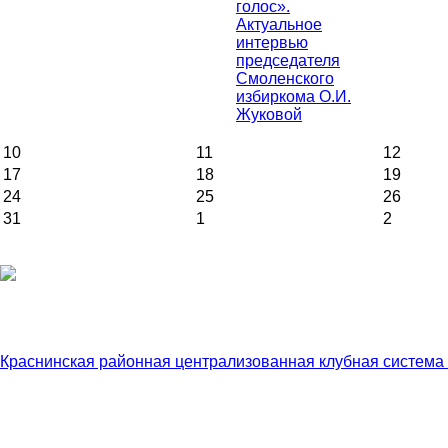
голос».
Актуальное
интервью
председателя
Смоленского
избиркома О.И.
Жуковой
10
11
12
17
18
19
24
25
26
31
1
2
Краснинская районная централизованная клубная система