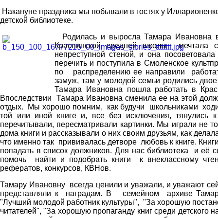
Накануне праздника мы побывали в гостях у Илларионенко
детской библиотеке.
Родилась и выросла Тамара Ивановна в
Краснинской средней школы мечтала ст
непреступной стеной, и она посоветовала
перечить и поступила в Смоленское культп
по распределению ее направили работат
замуж, там у молодой семьи родились двое
Тамара Ивановна пошла работать в Крас
Впоследствии Тамара Ивановна сменила ее на этой должн
отдых. Мы хорошо помним, как будучи школьниками ходил
той или иной книге и, все без исключения, тянулись 
перечитывали, пересматривали картинки. Мы играли не т
дома книги и рассказывали о них своим друзьям, как дел
что именно так прививалась детворе любовь к книге. Книг
попадать в список должников. Для нас библиотека и её 
помочь найти и подобрать книги к внеклассному чте
рефератов, конкурсов, КВНов.
Тамару Ивановну всегда ценили и уважали, и уважают сейч
представляли к наградам. В семейном архиве Тамары
"Лучший молодой работник культуры", "За хорошую постан
читателей", "За хорошую пропаганду книг среди детского 