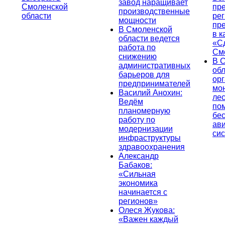
завод наращивает
Смоленской
пр
производственные
области
ре
мощности
пр
В Смоленской
в к
области ведется
«С
работа по
См
снижению
В 
административных
об
барьеров для
ор
предпринимателей
мо
Василий Анохин:
лес
Ведём
по
планомерную
бе
работу по
ав
модернизации
си
инфраструктуры
здравоохранения
Александр
Бабаков:
«Сильная
экономика
начинается с
регионов»
Олеся Жукова:
«Важен каждый