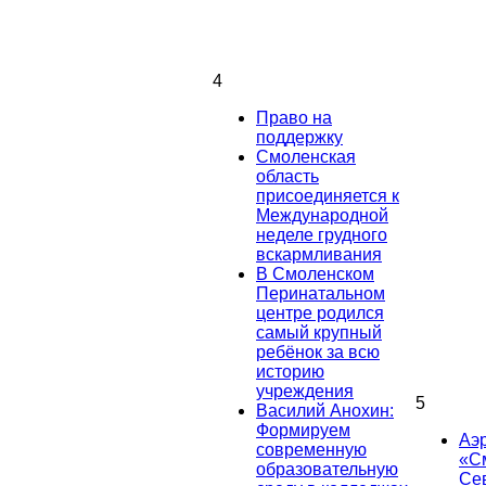
4
Право на
поддержку
Смоленская
область
присоединяется к
Международной
неделе грудного
вскармливания
В Смоленском
Перинатальном
центре родился
самый крупный
ребёнок за всю
историю
учреждения
5
Василий Анохин:
Формируем
Аэ
современную
«С
образовательную
Се