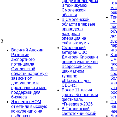
среду в колледжах
гот
и техникумах
ма
Смоленской
ре
области
Тр
В Смоленской
см
области впервые
пр
проведена
об
лазерная
дл
операция на
кр
3
слёзных путях
па
Смоленский
Василий Анохин:
иг
ветеран СВО
Развитие
8 а
Дмитрий Кирюшин
экспортного
См
принял участие во
потенциала
пл
Всероссийском
Смоленской
Ле
шахматном
области напрямую
сос
турнире
зависит от
бо
«Шахматы для
доступности и
кон
СВОих»
прозрачности мер
уча
Более 11 тысяч
поддержки для
ро
зрителей посетили
бизнеса
эс
фестиваль
Эксперты НОМ
Па
«Гнёздово-2026
отметили высокую
на
В Гагаринский
конкуренцию на
ид
светотехнический
выборах в
Бо