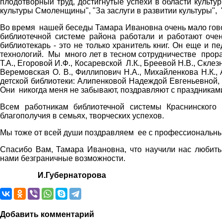
плодотворный труд, достигнутые успехи в области культ
культуры Смоленщины", "За заслуги в развитии культуры", "
Во время нашей беседы Тамара Ивановна очень мало говор
библиотечной системе района работали и работают оче
библиотекарь - это не только хранитель книг. Он еще и п
технологий. Мы много лет в тесном сотрудничестве прора
Т.А., Егоровой И.Ф., Косаревской Л.К., Бреевой Н.В., Скле
Веремовская О. В., Филлипович Н.А., Михайленкова Н.К.
детской библиотеки: Алипенковой Надеждой Евгеньевно
Они никогда меня не забывают, поздравляют с праздниками
Всем работникам библиотечной системы Краснинског
благополучия в семьях, творческих успехов.
Мы тоже от всей души поздравляем ее с профессиональным
Спасибо Вам, Тамара Ивановна, что научили нас любить 
нами безграничные возможности.
И.Губернаторова
Добавить комментарий