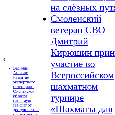
на слёзных пут
Смоленский
ветеран СВО
Дмитрий
Кирюшин прин
3
участие во
Василий
Всероссийском
Анохин:
Развитие
экспортного
шахматном
потенциала
Смоленской
турнире
области
напрямую
зависит от
«Шахматы для
доступности и
прозрачности