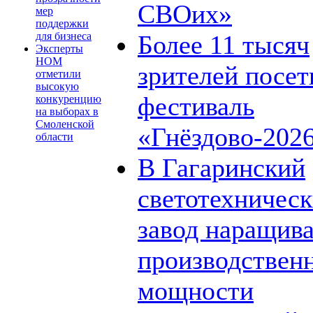
СВОих»
мер
поддержки
для бизнеса
Более 11 тысяч
Эксперты
НОМ
зрителей посет
отметили
высокую
фестиваль
конкуренцию
на выборах в
Смоленской
«Гнёздово-202
области
В Гагаринский
светотехничес
завод наращив
производствен
мощности