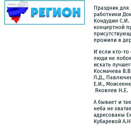
Праздник для 
работники Дом
Кондудин С.И.
концертной п
присутствующ
прожили в де
И если кто-то
люди не побоя
искать лучшег
Космачева В.В.
Л.Д., Павлюче
Е.И., Моисеен
Яковлев Н.Е. 
А бывает и та
неба не хвата
адресованы Ек
Кубаревой А.Н