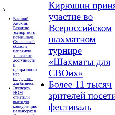
Кирюшин прин
3
участие во
Василий
Анохин:
Всероссийском
Развитие
экспортного
шахматном
потенциала
Смоленской
области
турнире
напрямую
зависит от
«Шахматы для
доступности
и
прозрачности
СВОих»
мер
поддержки
Более 11 тысяч
для бизнеса
Эксперты
зрителей посет
НОМ
отметили
высокую
фестиваль
конкуренцию
на выборах в