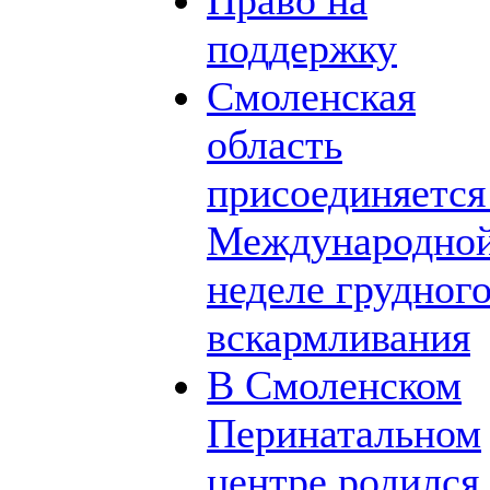
Право на
поддержку
Смоленская
область
присоединяется
Международно
неделе грудног
вскармливания
В Смоленском
Перинатальном
центре родился