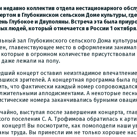
м недавно коллектив отдела нестационарного обс
цертом в Глубокинском сельском Доме культуры, гд
ень Глубокое и Двуполяны. Встреча эта была приур
ых людей, который отмечается в России 1 октября
льный зал Глубокинского сельского Дома культур
ен, главенствующее место в оформлении занима
 которые в огромном количестве присутствовали 
и даже лежали на полу.
дший концерт оставил неизгладимое впечатление
вшихся зрителей. А концертная программа была пр
ить, что фактически каждый номер сопровождалс
лжительными аплодисментами. А некоторые песни
стические номера заканчивались бурными оваци
учайно, выступая после завершения концерта, гла
кого поселения С. А. Трофимова обратилась к арти
а концерт! Вы посмотрите, как помолодели наши 
аны труда. Вы принесли им не только хорошее нас