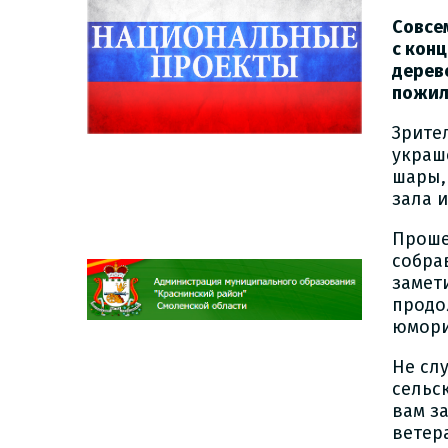
Совсе
с кон
дерев
пожил
Зрите
украш
шары,
зала 
Проше
собра
замет
продо
юмори
Не сл
сельс
вам з
ветер