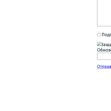
Под
Обнов
Отпра