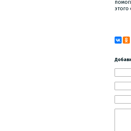
помог
этого 
В
Добав