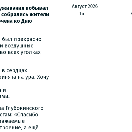
Август
2026
луживания побывал
Пн
е собрались жители
очена ко Дню
.
ы был прекрасно
ли воздушные
во всех уголках
 в сердцах
инята на ура. Хочу
я
 и
ями.
ва Глубокинского
стам: «Спасибо
уважаемые
троение, а ещё