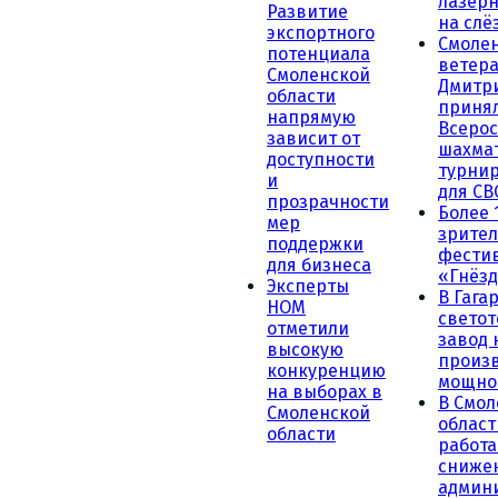
лазерн
Развитие
на слё
экспортного
Смоле
потенциала
ветера
Смоленской
Дмитр
области
принял
напрямую
Всеро
зависит от
шахма
доступности
турни
и
для СВ
прозрачности
Более 
мер
зрител
поддержки
фести
для бизнеса
«Гнёзд
Эксперты
В Гага
НОМ
светот
отметили
завод
высокую
произ
конкуренцию
мощно
на выборах в
В Смол
Смоленской
област
области
работа
сниже
админ