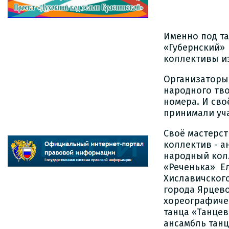
Именно под та
«Губернский»
коллективы из
Организаторы,
народного тв
номера. И сво
принимали уч
Своё мастерс
коллектив - а
народный кол
«Реченька» Е
Хиславичского
города Ярцево
хореографиче
танца «Танце
ансамбль танц