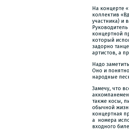
На концерте «
коллектив «В
участника) и 
Руководитель 
концертной п
который испол
задорно танце
артистов, а п
Надо заметить
Оно и понятно
народные песн
Замечу, что в
аккомпанемент
также косы, п
обычной жизни
концертная пр
а номера испо
входного биле