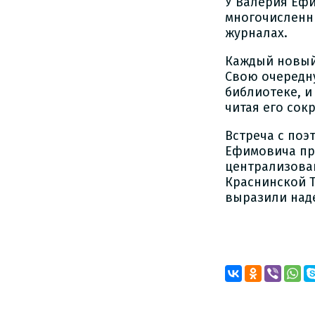
У Валерия Ефи
многочисленн
журналах.
Каждый новый 
Свою очередн
библиотеке, 
читая его сок
Встреча с поэ
Ефимовича пр
централизован
Краснинской Т
выразили наде
Марин