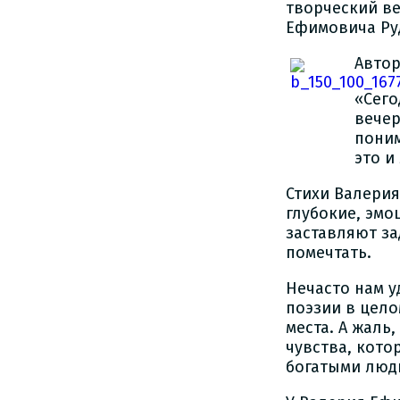
творческий ве
Ефимовича Ру
Автор
«Сего
вечер
поним
это и
Стихи Валерия
глубокие, эмо
заставляют за
помечтать.
Нечасто нам у
поэзии в цело
места. А жаль
чувства, кото
богатыми людь