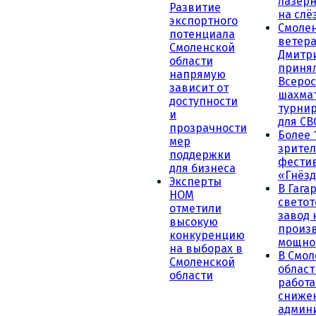
лазерн
Развитие
на слё
экспортного
Смоле
потенциала
ветера
Смоленской
Дмитр
области
принял
напрямую
Всеро
зависит от
шахма
доступности
турни
и
для СВ
прозрачности
Более 
мер
зрител
поддержки
фести
для бизнеса
«Гнёзд
Эксперты
В Гага
НОМ
светот
отметили
завод
высокую
произ
конкуренцию
мощно
на выборах в
В Смол
Смоленской
област
области
работа
сниже
админ