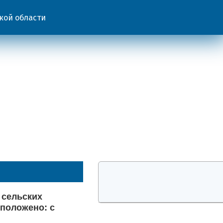
кой области
 сельских
 положено: с
.