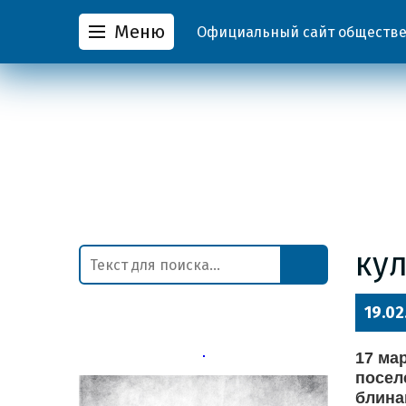
Меню
Официальный сайт обществен
ку
19.02
17 ма
посел
блина