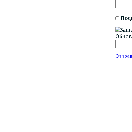
Под
Обнов
Отпра