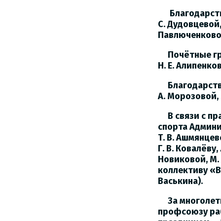
Благодарстве
С. Дудовцевой,
Павлюченков
Почётные гра
Н. Е. Алипенков
Благодарстве
А. Морозовой, 
В связи с пра
спорта Админ
Т. В. Ашмянцево
Г. В. Ковалёву,
Новиковой, М.
коллективу «В
Васькина).
За многолетн
профсоюзу раб