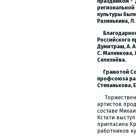
праздником -
региональной
культуры были 
Разинькина, Л.
Благодарност
Российского п
Думитраш, А. А.
С. Маленкова, Л
Селезнёва.
Грамотой Сов
профсоюза раб
Степанькова, Е
Торжественн
артистов прод
составе Михаи
Кстати выступ
пригласила К
работников к