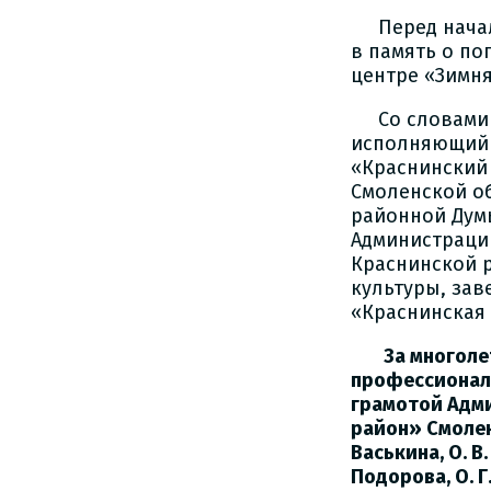
Перед начало
в память о по
центре «Зимн
Со словами п
исполняющий 
«Краснинский 
Смоленской об
районной Думы
Администрации
Краснинской 
культуры, за
«Краснинская 
За многоле
профессионал
грамотой Адм
район» Смолен
Васькина, О. В.
Подорова, О. Г.