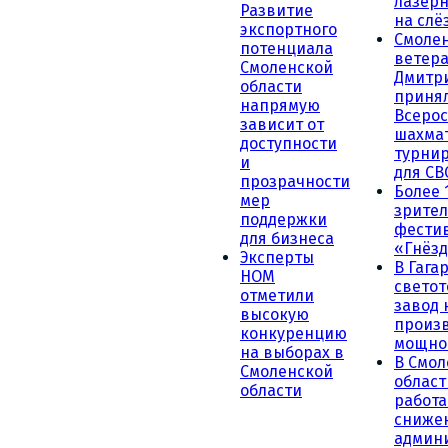
лазерн
Развитие
на слё
экспортного
Смоле
потенциала
ветера
Смоленской
Дмитр
области
принял
напрямую
Всеро
зависит от
шахма
доступности
турни
и
для СВ
прозрачности
Более 
мер
зрител
поддержки
фести
для бизнеса
«Гнёзд
Эксперты
В Гага
НОМ
светот
отметили
завод
высокую
произ
конкуренцию
мощно
на выборах в
В Смол
Смоленской
област
области
работа
сниже
админ