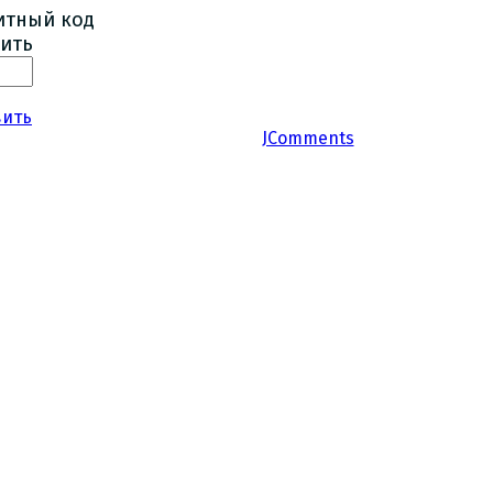
ить
вить
JComments