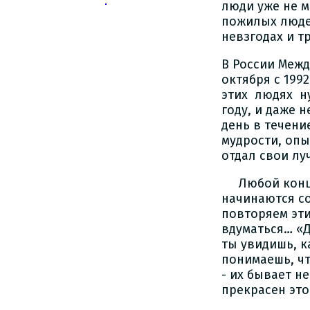
люди уже не м
пожилых людей
невзгодах и т
В России Меж
октября с 199
этих людях ну
году, и даже 
день в течени
мудрости, опы
отдал свои лу
Любой концер
начинаются со
повторяем эти
вдуматься… «Д
ты увидишь, к
понимаешь, чт
- их бывает н
прекрасен это