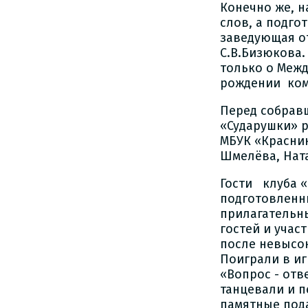
Конечно же, н
слов, а подг
заведующая о
С.В.Бизюкова.
только о Меж
рождении комс
Перед собрав
«Сударушки» 
МБУК «Краснин
Шмелёва, Ната
Гости клуба «
подготовленн
прилагательн
гостей и учас
после невысок
Поиграли в иг
«Вопрос - отв
танцевали и п
памятные под