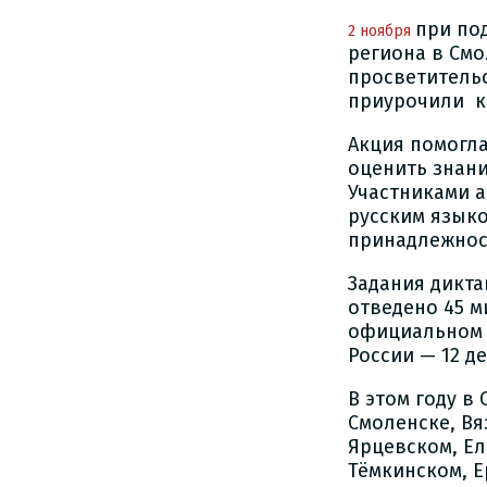
при по
2 ноября
региона в См
просветительс
приурочили ко
Акция помогла
оценить знани
Участниками а
русским язык
принадлежнос
Задания дикта
отведено 45 м
официальном
России — 12 д
В этом году в
Смоленске, Вя
Ярцевском, Ел
Тёмкинском, 