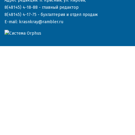
Адрес редакции: п. Красный, ул. Кирова,
8(48145) 4-18-88
- главный редактор
8(48145) 4-17-75
- бухгалтерия и отдел продаж
E-mail:
krasnkray@rambler.ru