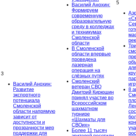
5
Василий Анохин:
Формируем
Аэ
современную
«С
образовательную
Се
среду в колледжах
гот
и техникумах
ма
Смоленской
ре
области
Тр
В Смоленской
см
области впервые
пр
проведена
об
лазерная
дл
операция на
кр
3
слёзных путях
па
Смоленский
Василий Анохин:
иг
ветеран СВО
Развитие
8 а
Дмитрий Кирюшин
экспортного
См
принял участие во
потенциала
пл
Всероссийском
Смоленской
Ле
шахматном
области напрямую
сос
турнире
зависит от
бо
«Шахматы для
доступности и
кон
СВОих»
прозрачности мер
уча
Более 11 тысяч
поддержки для
ро
зрителей посетили