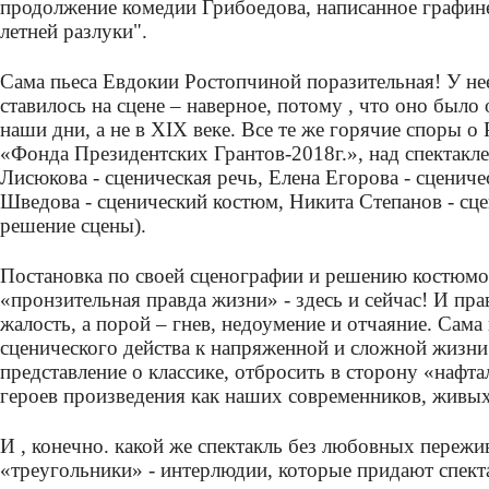
продолжение комедии Грибоедова, написанное графин
летней разлуки".
Сама пьеса Евдокии Ростопчиной поразительная! У нее
ставилось на сцене – наверное, потому , что оно был
наши дни, а не в XIX веке. Все те же горячие споры о
«Фонда Президентских Грантов-2018г.», над спектакл
Лисюкова - сценическая речь, Елена Егорова - сцениче
Шведова - сценический костюм, Никита Степанов - сц
решение сцены).
Постановка по своей сценографии и решению костюмов-
«пронзительная правда жизни» - здесь и сейчас! И пр
жалость, а порой – гнев, недоумение и отчаяние. Сам
сценического действа к напряженной и сложной жизни
представление о классике, отбросить в сторону «нафта
героев произведения как наших современников, живы
И , конечно. какой же спектакль без любовных переж
«треугольники» - интерлюдии, которые придают спекта