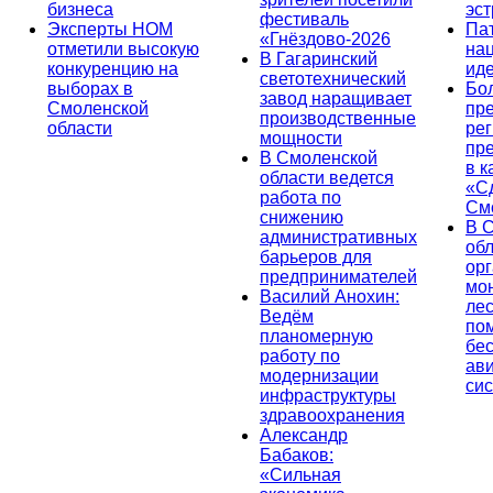
бизнеса
эс
фестиваль
Эксперты НОМ
Па
«Гнёздово-2026
отметили высокую
на
В Гагаринский
конкуренцию на
ид
светотехнический
выборах в
Бо
завод наращивает
Смоленской
пр
производственные
области
ре
мощности
пр
В Смоленской
в к
области ведется
«С
работа по
См
снижению
В 
административных
об
барьеров для
ор
предпринимателей
мо
Василий Анохин:
лес
Ведём
по
планомерную
бе
работу по
ав
модернизации
си
инфраструктуры
здравоохранения
Александр
Бабаков:
«Сильная