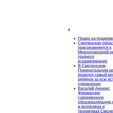
4
Право на поддерж
Смоленская облас
присоединяется к
Международной н
грудного
вскармливания
В Смоленском
Перинатальном ц
родился самый кр
ребёнок за всю и
учреждения
Василий Анохин:
Формируем
современную
образовательную 
в колледжах и
техникумах Смоле