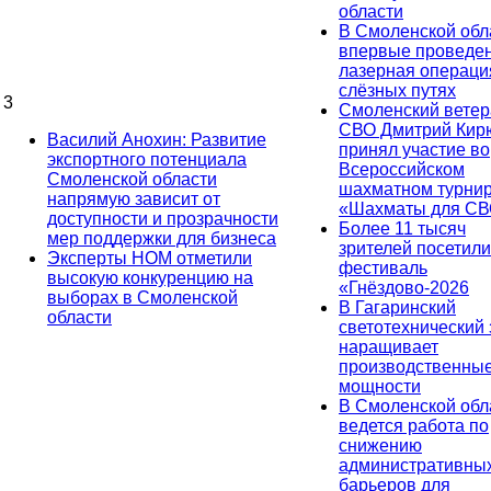
области
В Смоленской обл
впервые проведе
лазерная операци
слёзных путях
3
Смоленский ветер
СВО Дмитрий Ки
Василий Анохин: Развитие
принял участие во
экспортного потенциала
Всероссийском
Смоленской области
шахматном турни
напрямую зависит от
«Шахматы для СВ
доступности и прозрачности
Более 11 тысяч
мер поддержки для бизнеса
зрителей посетили
Эксперты НОМ отметили
фестиваль
высокую конкуренцию на
«Гнёздово-2026
выборах в Смоленской
В Гагаринский
области
светотехнический
наращивает
производственны
мощности
В Смоленской обл
ведется работа по
снижению
административны
барьеров для