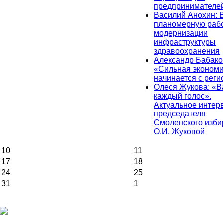
предпринимателе
Василий Анохин: 
планомерную рабо
модернизации
инфраструктуры
здравоохранения
Александр Бабако
«Сильная экономи
начинается с реги
Олеся Жукова: «
каждый голос».
Актуальное интер
председателя
Смоленского изби
О.И. Жуковой
10
11
17
18
24
25
31
1