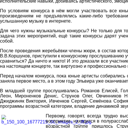
исполнительские навыки, добиваясь артистического, эмоци
По условиям конкурса в нём могли участвовать все юны
произведениям не предъявлялись какие-либо требован
услышанную музыку в интернете.
Для чего нужны музыкальные конкурсы? Не только для то
задача этих мероприятий, ещё такие конкурсы дарят уче
собой.
После проведения жеребьёвки члены жюри, в состав кото
В.В.Коршунов, приступили к конкурсному прослушиванию у
сравниться? Да ничто и никто! И это доказали все участн
на настоящем концерте, так виртуозно и профессионально 
Перед началом конкурса, пока юные артисты собирались 
заняла первое место, а в этом году Эльвира уже оканчивает
В младшей группе прослушивались Романов Елисей, Гол
Леон, Мироненков Денис, Струнов Олег, Овчинников Н
Джиджиняк Виктория, Ивченков Сергей, Семёнова София
программы возрастной категории, владение динамикой звук
Первому, говорят, всегда трудно вы
восприятие, находится в полурассла
возрастной группе пришлось Стру