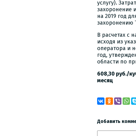
услугу). Затр
захоронение 
на 2019 год д
захоронению 
В расчетах с 
исходя из ука
оператора и н
год, утвержд
области по пр
608,30 руб./куб
месяц
Добавить комм