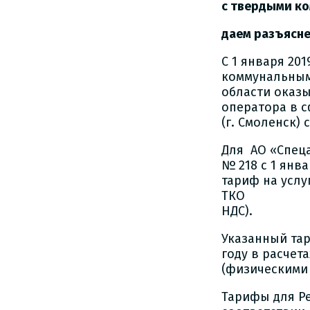
с твердыми к
даем разъясн
С 1 января 20
коммунальными
области оказы
оператора в 
(г. Смоленск) 
Для АО «Спеца
№ 218 с 1 янв
тариф на услу
ТКО в размер
НДС).
Указанный та
году в расчет
(физическими
Тарифы для Р