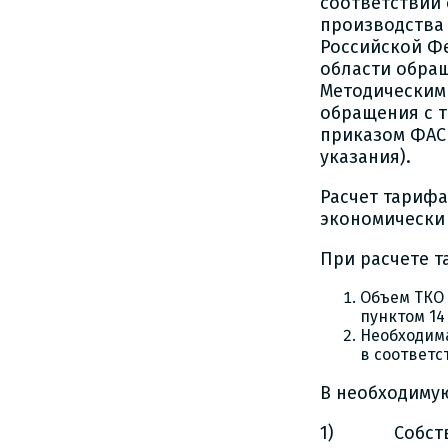
соответствии 
производства
Российской Фе
области обра
Методическими
обращения с 
приказом ФАС 
указания).
Расчет тарифа
экономически
При расчете 
Объем ТКО 
пунктом 14
Необходима
в соответс
В необходиму
1) Собственн