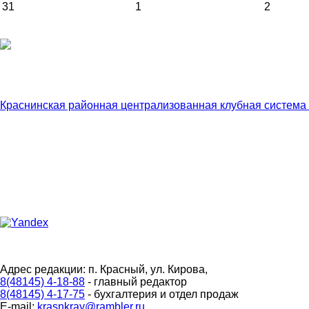
31
1
2
Краснинская районная централизованная клубная система
Адрес редакции: п. Красный, ул. Кирова,
8(48145) 4-18-88
- главный редактор
8(48145) 4-17-75
- бухгалтерия и отдел продаж
E-mail:
krasnkray@rambler.ru