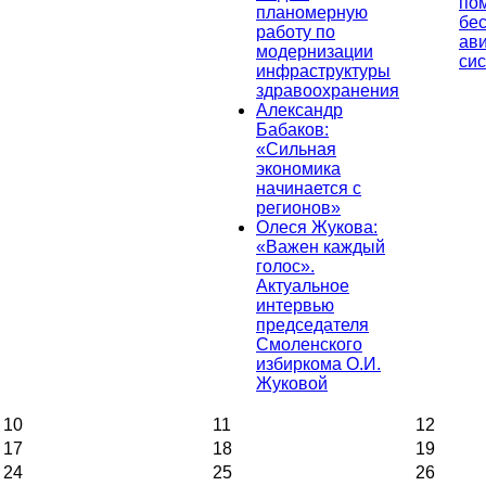
по
планомерную
бе
работу по
ав
модернизации
си
инфраструктуры
здравоохранения
Александр
Бабаков:
«Сильная
экономика
начинается с
регионов»
Олеся Жукова:
«Важен каждый
голос».
Актуальное
интервью
председателя
Смоленского
избиркома О.И.
Жуковой
10
11
12
17
18
19
24
25
26