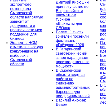
Развитие
8 а
Дмитрий Кирюшин
экспортного
См
принял участие во
потенциала
пл
Всероссийском
Смоленской
Ле
шахматном
области напрямую
сос
турнире
зависит от
бо
«Шахматы для
доступности и
кон
СВОих»
прозрачности мер
уча
Более 11 тысяч
поддержки для
ро
зрителей посетили
бизнеса
эс
фестиваль
Эксперты НОМ
Па
«Гнёздово-2026
отметили высокую
на
В Гагаринский
конкуренцию на
ид
светотехнический
выборах в
Бо
завод наращивает
Смоленской
пр
производственные
области
ре
мощности
пр
В Смоленской
в к
области ведется
«С
работа по
См
снижению
В 
административных
об
барьеров для
ор
предпринимателей
мо
Василий Анохин:
лес
Ведём