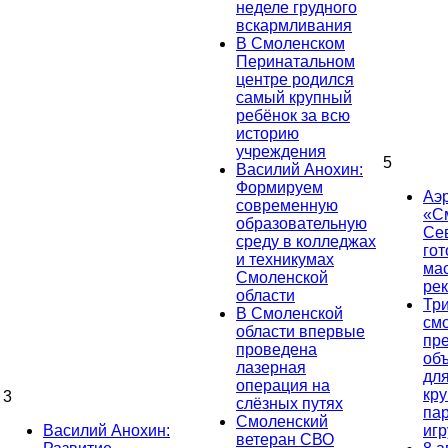
неделе грудного
вскармливания
В Смоленском
Перинатальном
центре родился
самый крупный
ребёнок за всю
историю
учреждения
5
Василий Анохин:
Формируем
Аэ
современную
«С
образовательную
Се
среду в колледжах
гот
и техникумах
ма
Смоленской
ре
области
Тр
В Смоленской
см
области впервые
пр
проведена
об
лазерная
дл
операция на
кр
3
слёзных путях
па
Смоленский
Василий Анохин:
иг
ветеран СВО