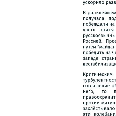
ускорило разв
В дальнейшем
получала по
побеждали на 
часть элиты
русскоязычн
Россией. Про
путём "майдано
победить на ч
западе стра
дестабилизаци
Критически
турбулентно
соглашение о
него, то п
правоохранит
против митинг
захлёстывало
эти колебани