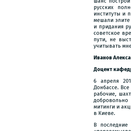
шанс построи
русских пол
институты и 
мешали элите
и придания ру
советское вр
пути, не выс
учитывать мне
Иванов Алекс
Доцент кафед
6 апреля 20
Донбассе. Все
рабочие, шах
добровольно
митинги и акц
в Киеве.
В последние 