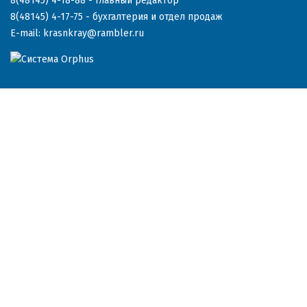
8(48145) 4-18-88
- главный редактор
8(48145) 4-17-75
- бухгалтерия и отдел продаж
E-mail:
krasnkray@rambler.ru