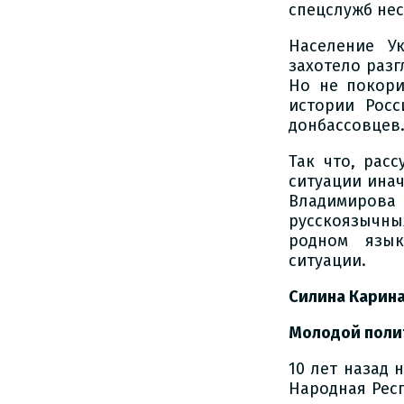
спецслужб не
Население У
захотело разг
Но не покори
истории Росс
донбассовцев
Так что, рас
ситуации инач
Владимирова
русскоязычны
родном язык
ситуации.
Силина Карин
Молодой поли
10 лет назад 
Народная Респ