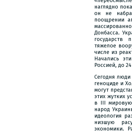
«переосмысл
наглядно пока
он не набра
поощрении аг
массированн
Донбасса. Ук
государств 
тяжелое воор
числе из реак
Начались эт
Россией, до 2
Сегодня люди 
геноциде и Хо
могут предста
этих жутких у
в III мирову
народ Украин
идеология ра
низшую расу
экономики. Р