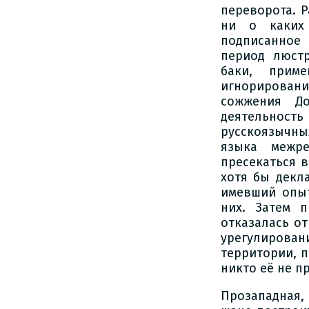
переворота. 
ни о каких 
подписанное 
период люстр
баки, прим
игнорировани
сожжения Д
деятельнос
русскоязычны
языка межре
пресекаться 
хотя бы декл
имевший опыт
них. Затем 
отказалась от
урегулирова
территории, п
никто её не п
Прозападная,