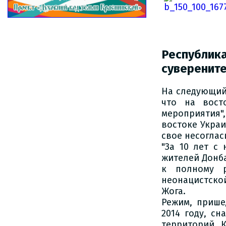
Республик
суверените
На следующий 
что на вост
мероприятия",
востоке Укра
свое несоглас
"За 10 лет с
жителей Донба
к полному р
неонацистской
Жога.
Режим, прише
2014 году, сн
территорий. 