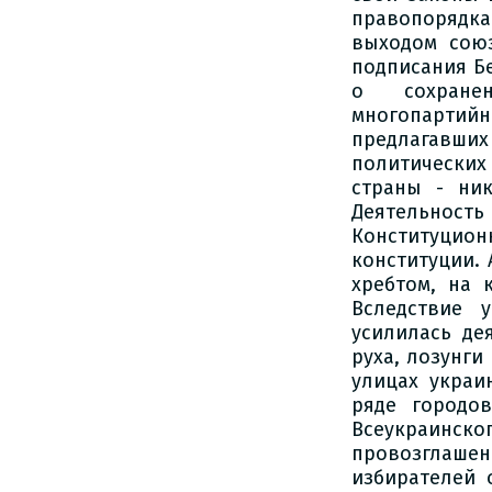
правопорядка
выходом сою
подписания Б
о сохране
многопартийн
предлагавши
политически
страны - ни
Деятельно
Конституцио
конституции.
хребтом, на 
Вследствие 
усилилась де
руха, лозунг
улицах украи
ряде городо
Всеукраинског
провозглашен
избирателей 