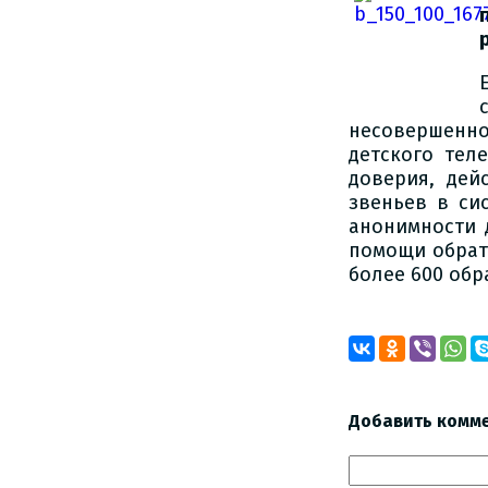
несовершенн
детского тел
доверия, дей
звеньев в си
анонимности 
помощи обрати
более 600 об
Добавить комм