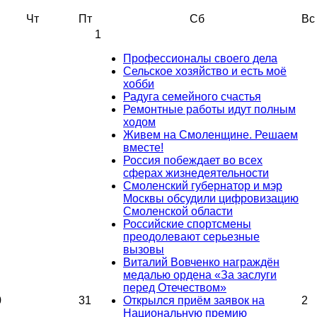
Чт
Пт
Сб
Вс
1
Профессионалы своего дела
Сельское хозяйство и есть моё
хобби
Радуга семейного счастья
Ремонтные работы идут полным
ходом
Живем на Смоленщине. Решаем
вместе!
Россия побеждает во всех
сферах жизнедеятельности
Смоленский губернатор и мэр
Москвы обсудили цифровизацию
Смоленской области
Российские спортсмены
преодолевают серьезные
вызовы
Виталий Вовченко награждён
медалью ордена «За заслуги
перед Отечеством»
0
31
Открылся приём заявок на
2
Национальную премию