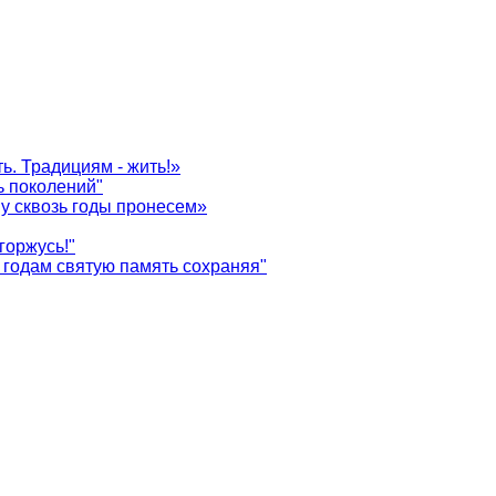
ь. Традициям - жить!»
ь поколений"
у сквозь годы пронесем»
горжусь!"
годам святую память сохраняя"