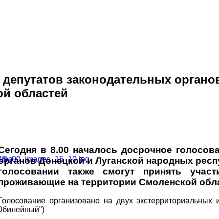
 депутатов законодательных органо
ой областей
Сегодня в 8.00 началось досрочное голосов
органов Донецкой и Луганской народных респ
голосовании также смогут принять учас
проживающие на территории Смоленской обла
Голосование организовано на двух экстерриториальных и
"Юбилейный")