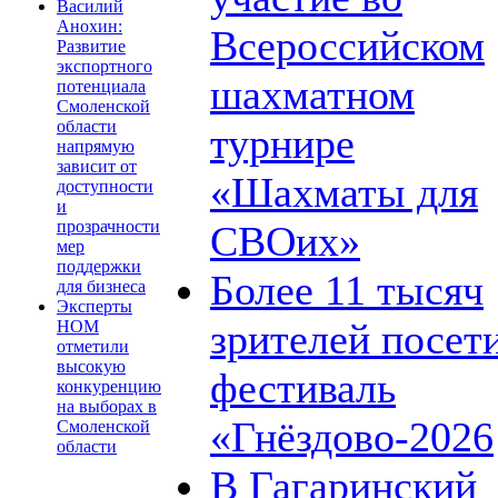
Василий
Анохин:
Всероссийском
Развитие
экспортного
шахматном
потенциала
Смоленской
области
турнире
напрямую
зависит от
«Шахматы для
доступности
и
прозрачности
СВОих»
мер
поддержки
Более 11 тысяч
для бизнеса
Эксперты
зрителей посет
НОМ
отметили
высокую
фестиваль
конкуренцию
на выборах в
«Гнёздово-2026
Смоленской
области
В Гагаринский