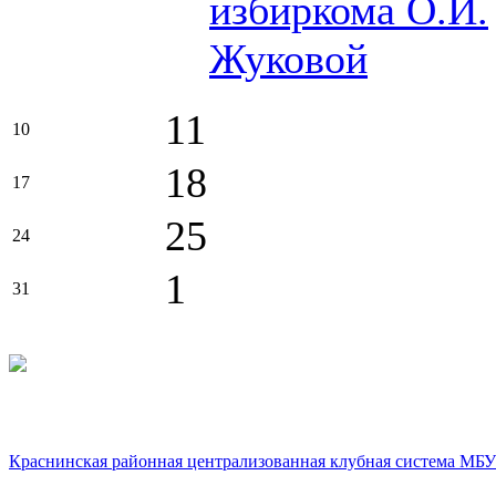
избиркома О.И.
Жуковой
11
10
18
17
25
24
1
31
Краснинская районная централизованная клубная система МБУ