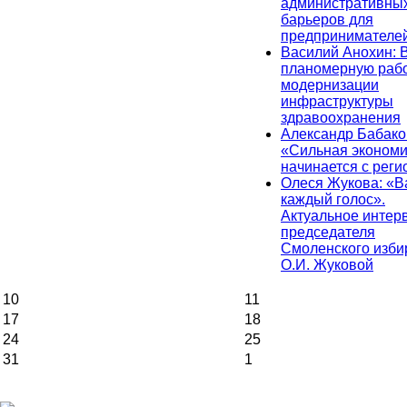
административны
барьеров для
предпринимателе
Василий Анохин: 
планомерную рабо
модернизации
инфраструктуры
здравоохранения
Александр Бабако
«Сильная экономи
начинается с реги
Олеся Жукова: «
каждый голос».
Актуальное интер
председателя
Смоленского изби
О.И. Жуковой
10
11
17
18
24
25
31
1