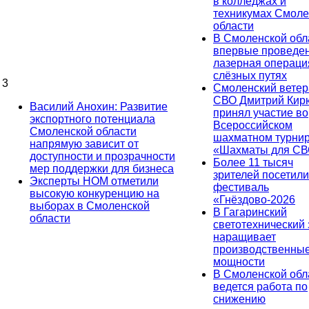
в колледжах и
техникумах Смоле
области
В Смоленской обл
впервые проведе
лазерная операци
слёзных путях
3
Смоленский ветер
СВО Дмитрий Ки
Василий Анохин: Развитие
принял участие во
экспортного потенциала
Всероссийском
Смоленской области
шахматном турни
напрямую зависит от
«Шахматы для СВ
доступности и прозрачности
Более 11 тысяч
мер поддержки для бизнеса
зрителей посетили
Эксперты НОМ отметили
фестиваль
высокую конкуренцию на
«Гнёздово-2026
выборах в Смоленской
В Гагаринский
области
светотехнический
наращивает
производственны
мощности
В Смоленской обл
ведется работа по
снижению