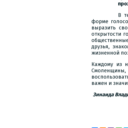
прох
В т
форме голос
выразить св
открытости г
общественны
друзья, знак
жизненной по
Каждому из н
Смоленщины, 
воспользовать
важен и значи
Зинаида Влад