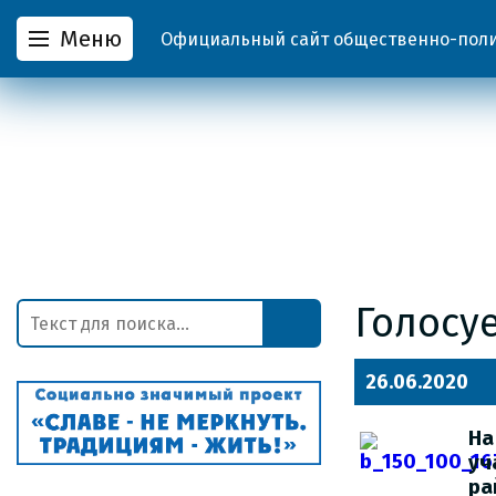
Меню
Официальный сайт общественно-полит
Голосу
26.06.2020
На
уч
ра