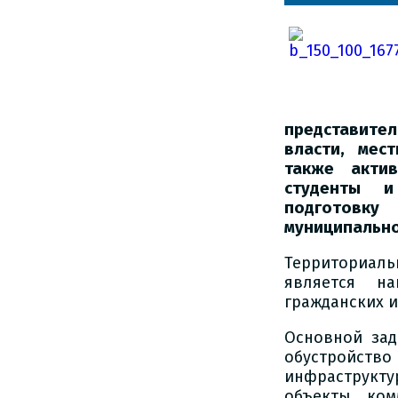
представител
власти, мес
также акти
студенты и
подготовку
муниципально
Территориал
является н
гражданских 
Основной зад
обустройство 
инфраструкт
объекты ком