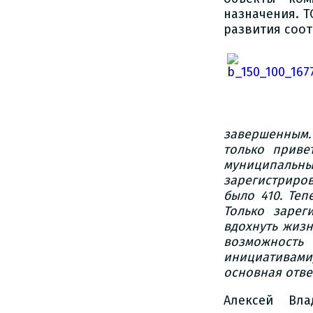
назначения. 
развития соо
завершенным
только приве
муниципальн
зарегистриро
было 410. Теп
Только зарег
вдохнуть жизн
возможност
инициативам
основная отве
Алексей Вла