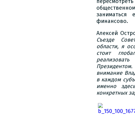
пересмотре
общественн
заниматься 
финансово.
Алексей Остр
Съезде Сове
области, я ос
стоит глоб
реализоват
Президентом.
внимание Вла
в каждом субъ
именно здесь
конкретных за