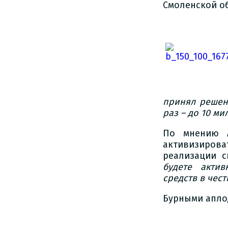
Смоленской об
принял решени
раз – до 10 м
По мнению А
активизирова
реализации с
будете акти
средств в чес
Бурными апло