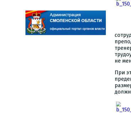
сотру
препо
трене
трудо
не мен
При э
преде
разме
должн