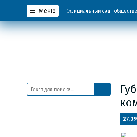
Меню
Официальный сайт обществен
Гу
ко
27.09