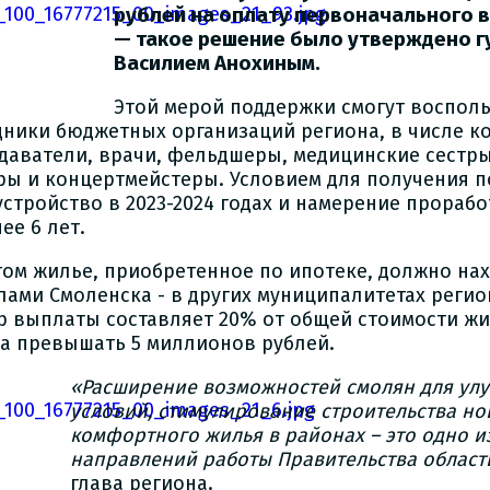
рублей на оплату первоначального в
— такое решение было утверждено 
Василием Анохиным.
Этой мерой поддержки смогут воспол
дники бюджетных организаций региона, в числе к
даватели, врачи, фельдшеры, медицинские сестр
ры и концертмейстеры. Условием для получения п
устройство в 2023-2024 годах и намерение прораб
ее 6 лет.
том жилье, приобретенное по ипотеке, должно нах
лами Смоленска - в других муниципалитетах реги
р выплаты составляет 20% от общей стоимости жи
а превышать 5 миллионов рублей.
«Расширение возможностей смолян для у
условий, стимулирование строительства но
комфортного жилья в районах – это одно 
направлений работы Правительства област
глава региона.