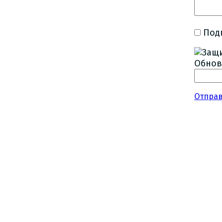
Под
Обнов
Отпра