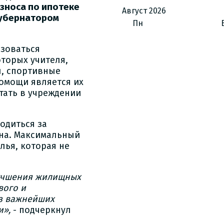
зноса по ипотеке
Август
2026
губернатором
Пн
ьзоваться
оторых учителя,
ы, спортивные
омощи является их
отать в учреждении
одиться за
она. Максимальный
лья, которая не
лучшения жилищных
вого и
из важнейших
и»,
- подчеркнул