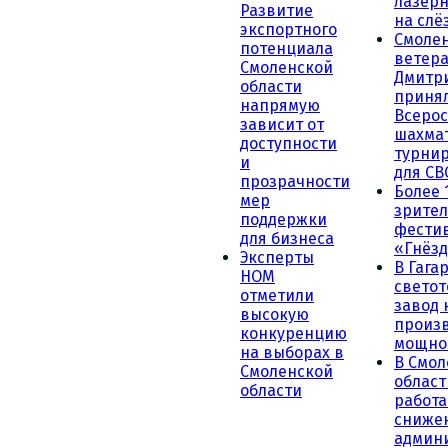
лазерн
Развитие
на слё
экспортного
Смоле
потенциала
ветера
Смоленской
Дмитр
области
принял
напрямую
Всеро
зависит от
шахма
доступности
турни
и
для СВ
прозрачности
Более 
мер
зрител
поддержки
фести
для бизнеса
«Гнёзд
Эксперты
В Гага
НОМ
светот
отметили
завод
высокую
произ
конкуренцию
мощно
на выборах в
В Смол
Смоленской
област
области
работа
сниже
админ