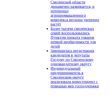
Смоленской области
динамично развивается, и
потенциал
агропромышленного
комплекса региона уверенно
растёт
Более тысячи смоленских
семей воспользовались
Пунктом проката товаров
первой необходимости для
детей
Завершилась регистрация
кандидатов в депутаты
Госдуму по Смоленскому
одномандатному округу
Индивидуальный
предприниматель в
Смоленском округе
реализовала инвестпроект с
помощью мер господдержки