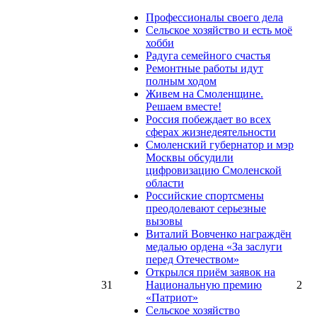
Профессионалы своего дела
Сельское хозяйство и есть моё
хобби
Радуга семейного счастья
Ремонтные работы идут
полным ходом
Живем на Смоленщине.
Решаем вместе!
Россия побеждает во всех
сферах жизнедеятельности
Смоленский губернатор и мэр
Москвы обсудили
цифровизацию Смоленской
области
Российские спортсмены
преодолевают серьезные
вызовы
Виталий Вовченко награждён
медалью ордена «За заслуги
перед Отечеством»
Открылся приём заявок на
31
Национальную премию
2
«Патриот»
Сельское хозяйство