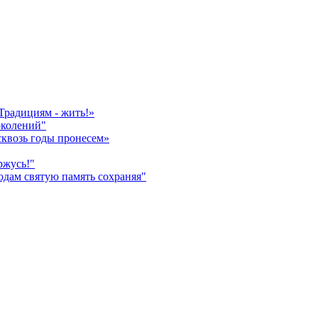
Традициям - жить!»
околений"
сквозь годы пронесем»
ржусь!"
дам святую память сохраняя"