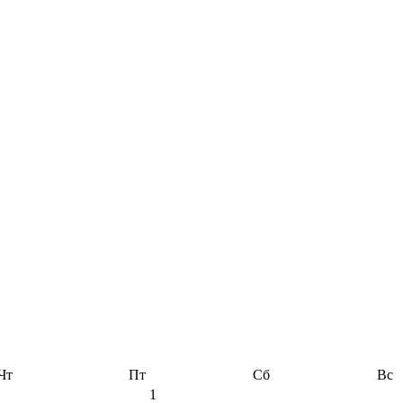
Чт
Пт
Сб
Вс
1