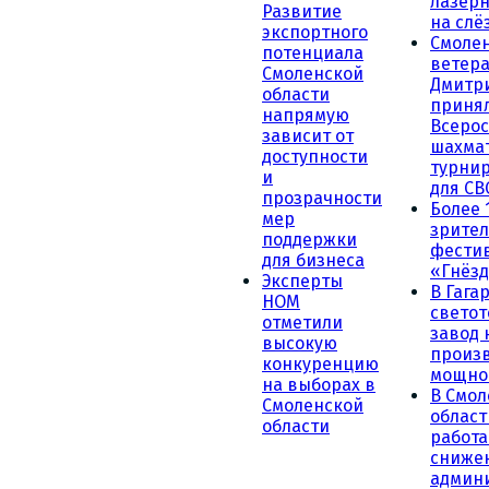
лазерн
Развитие
на слё
экспортного
Смоле
потенциала
ветера
Смоленской
Дмитр
области
принял
напрямую
Всеро
зависит от
шахма
доступности
турни
и
для СВ
прозрачности
Более 
мер
зрител
поддержки
фести
для бизнеса
«Гнёзд
Эксперты
В Гага
НОМ
светот
отметили
завод
высокую
произ
конкуренцию
мощно
на выборах в
В Смол
Смоленской
област
области
работа
сниже
админ