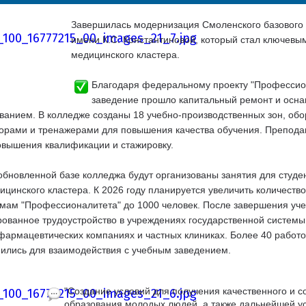
Завершилась модернизация Смоленского базового
имени К.С. Константиновой, который стал ключевы
медицинского кластера.
Благодаря федеральному проекту "Профессио
заведение прошло капитальный ремонт и осн
ванием. В колледже созданы 18 учебно-производственных зон, об
орами и тренажерами для повышения качества обучения. Препода
овышения квалификации и стажировку.
обновленной базе колледжа будут организованы занятия для студе
ицинского кластера. К 2026 году планируется увеличить количест
мам "Профессионалитета" до 1000 человек. После завершения уче
рованное трудоустройство в учреждениях государственной системы
 фармацевтических компаниях и частных клиниках. Более 40 работ
ились для взаимодействия с учебным заведением.
"Создание условий для получения качественного и 
образования молодых людей, а также дальнейшей 