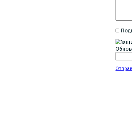
Под
Обнов
Отпра