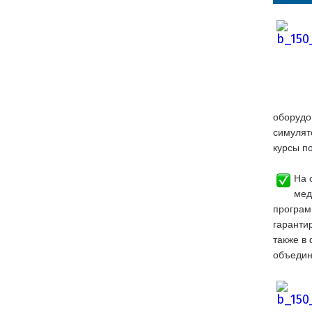
оборудо
симулят
курсы п
На 
мед
програм
гаранти
также в
объедин