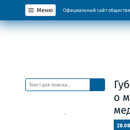
Меню
Официальный сайт обществен
Гу
о 
ме
28.08