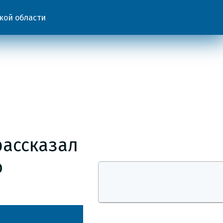
кой области
рассказал
о