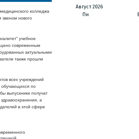
Август
2026
 медицинского колледжа
Пн
м звеном нового
налитет" учебное
ащено современным
орудованных актуальными
ватели также прошли
нтов всех учреждений
во обучающихся по
бы выпускники получат
 здравоохранения, а
одателей в этой сфере
современного
успешной