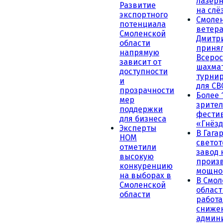
лазерн
Развитие
на слё
экспортного
Смоле
потенциала
ветера
Смоленской
Дмитр
области
принял
напрямую
Всеро
зависит от
шахма
доступности
турни
и
для СВ
прозрачности
Более 
мер
зрител
поддержки
фести
для бизнеса
«Гнёзд
Эксперты
В Гага
НОМ
светот
отметили
завод
высокую
произ
конкуренцию
мощно
на выборах в
В Смол
Смоленской
област
области
работа
сниже
админ