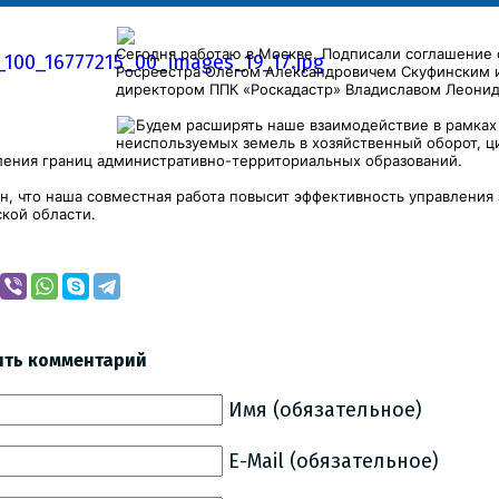
Сегодня работаю в Москве. Подписали соглашение
Росреестра Олегом Александровичем Скуфинским 
директором ППК «Роскадастр» Владиславом Леони
Будем расширять наше взаимодействие в рамках
неиспользуемых земель в хозяйственный оборот, ц
ления границ административно-территориальных образований.
н, что наша совместная работа повысит эффективность управлени
кой области.
ить комментарий
Имя (обязательное)
E-Mail (обязательное)