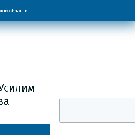
кой области
 Усилим
ва