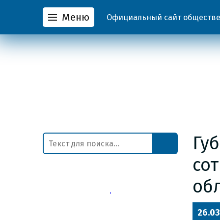
Меню
Официальный сайт обществен
Гу
со
об
26.03