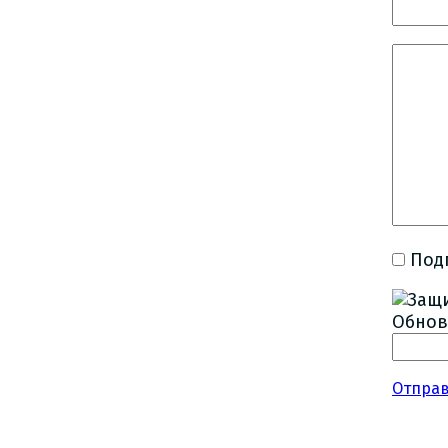
Под
Обнов
Отпра