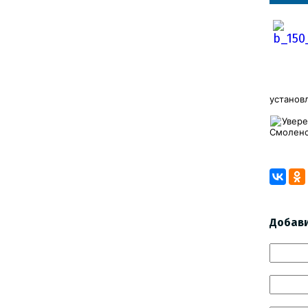
установ
Увере
Смоленс
Добав