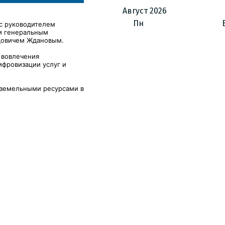
Август
2026
Пн
 с руководителем
и генеральным
довичем Ждановым.
 вовлечения
ифровизации услуг и
я земельными ресурсами в