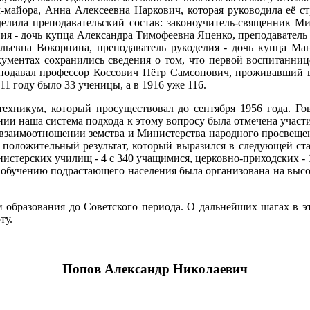
-майора, Анна Алексеевна Наркович, которая руководила её ст
елила преподавательский состав: законоучитель-священник Мих
ния - дочь купца Александра Тимофеевна Яценко, преподавател
ильевна Вокорнина, преподаватель рукоделия - дочь купца М
ументах сохранились сведения о том, что первой воспитаннице
еподавал профессор Коссович Пётр Самсонович, проживавший 
11 году было 33 ученицы, а в 1916 уже 116.
техникум, который просуществовал до сентября 1956 года. Г
нии наша система подхода к этому вопросу была отмечена участи
 о взаимоотношении земства и Министерства народного просвеще
положительный результат, который выразился в следующей стат
нистерских училищ - 4 с 340 учащимися, церковно-приходских -
о обучению подрастающего населения была организована на высок
ии образования до Советского периода. О дальнейших шагах в э
ту.
Попов Александр Николаевич