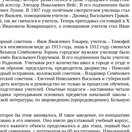
й асессор Элеодор Николаевич Вейс. В его подчинении были
евич Лунин. В 1907 году почётным смотрителем училища стал
ч Яковлев, помощником учителя - Диомид Васильевич Граков.
 так же сменился и учитель. Теперь преподавал состоящий в Х
а Ивановича Комарницкого, а помощником учителя стал Иван
ворный советник - Яков Яковлевич Токарев, учитель - Тимофей
 в неизменном виде до 1913 года, лишь в 1912 году сменился
а Михаила Семёновича Зорина городское мужское училище было
Семён Васильевич Поручиков. В его подчинении были учителя:
одионов. Учитывая рост количества школ в городе и уезде и
 образом: председатель, предводитель дворянства - Николай
здный исправник, коллежский советник - Владимир Семёнович
татский советник - Евгений Николаевич Васильев и губернский
ить контроль и руководство не только за процессом обучения,
подготовки учителей. Опытные педагоги - наставники читали
тодики преподавания основных предметов начальной школы -
усской литературы, по мироведению (природоведению). Большую
оторое бы этим занималось. И такое заведение, по инициативе
ровано в его имении. Оно имело двухэтажный учебный корпус,
того важного объекта продолжалось в два этапа, первый был
ьской семинарии, с интернатом на 60 воспитанниц. Начальницей