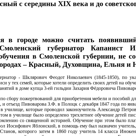
асный с середины ХIХ века и до советско
ия в городе можно считать появивший
Смоленский губернатор Капанист 
 обучения в Смоленской губернии, не с
 городах – Красный, Духовщина, Ельня и
рнатор - Шклярович Феодот Николаевич (1845-1850), по ука
иси у тех семей, которые хотели определить своих детей на об
анятий в доме купца 3-ей гильдии Захария Фёдоровича Пивовар
по сбору пожертвований для приобретения мебели и пособий дл
о, и отъезд Пивоварова З.Ф. в Полоцк с декабря 1847 года по я
я в училище, которые проводил законоучитель Александр Петр
том в училище было определено трехлетнее обучение детей пис
млению со священной историей. Обучение при этом было платны
рол Иосифович Яблонский, в помощь ему был назначен учитель
 Станов, которого затем в 1860 году учитель 14 класса Инок