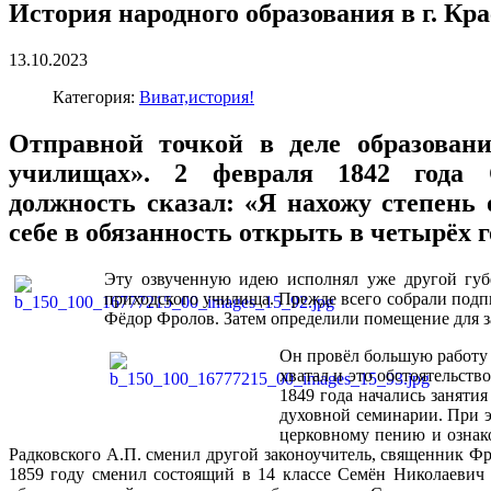
История народного образования в г. Кр
13.10.2023
Категория:
Виват,история!
Отправной точкой в деле образован
училищах». 2 февраля 1842 года 
должность сказал: «Я нахожу степень
себе в обязанность открыть в четырёх
Эту озвученную идею исполнял уже другой губе
приходского училища. Прежде всего собрали подп
Фёдор Фролов. Затем определили помещение для з
Он провёл большую работу 
хватал и это обстоятельств
1849 года начались заняти
духовной семинарии. При э
церковному пению и ознако
Радковского А.П. сменил другой законоучитель, священник Ф
1859 году сменил состоящий в 14 классе Семён Николаевич