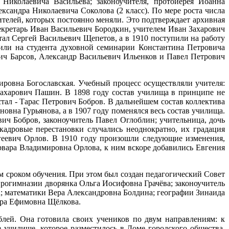
Николаевича Васильева; законоучителя, протоиерея Иоанна
ксандра Николаевича Соколова (2 класс). По мере роста числа
ителей, которых постоянно меняли. Это подтверждает архивная
секретарь Иван Васильевич Бородкин, учителем Иван Захарович
тал Сергей Васильевич Щепетов, а в 1910 поступили на работу
ли на студента духовной семинарии Константина Петровича
вич Барсов, Александр Васильевич Ильенков и Павел Петрович
ировна Богославская. Учебный процесс осуществляли учителя:
Захарович Пашин. В 1898 году состав училища в принципе не
тал - Тарас Петрович Бобров. В дальнейшем состав коллектива
овна Гурьянова, а в 1907 году поменялся весь состав училища.
ч Бобров, законоучитель Павел Оглоблин; учительница, дочь
адровые перестановки случались неоднократно, их градация
геевич Орлов. В 1910 году произошли следующие изменения,
вара Владимировна Орлова, к ним вскоре добавились Евгения
м сроком обучения. При этом был создан педагогический Совет
прогимназии дворянка Ольга Иосифовна Грачёва; законоучитель
 математики Вера Александровна Болдина; географии Зинаида
дра Ефимовна Щёлкова.
блей. Она готовила своих учеников по двум направлениям: к
 училище, которое разместилось в Доме городского общества.