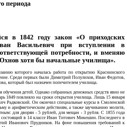
го периода
ся в 1842 году закон «О приходских
Иван Васильевич при вступлении в
оответствующей потребности, и вменяю
 Юхнов хотя бы начальные училища».
занию которого началась работа по открытию Краснинского
учение. Среди первых были Димитрий Полулихов, Иван Федотов,
ова, который был назначен попечителем училища.
я обучения детей. Однако собранных денежных средств явно не
нварь 1849 повлияло на сроки открытия училища. Лишь 15 января
ович Радковский. Он окончил специальные курсы в Смоленской
ьму и арифметическим действиям, а также заучиванию молитв,
м: для дворян - 5 рублей, для мещан - 3 рубля. С 1855 года
, состоящий в 14 классе Иван Титович Микешин. Последнего в
ентий Иванович Прудников. На фоне повышения требований к