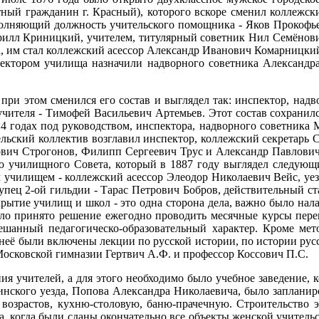
ый гражданин г. Красный), которого вскоре сменил коллежски
полняющий должность учительского помощника - Яков Прокофь
илл Криницкий, учителем, титулярный советник Нил Семёнови
, им стал коллежский асессор Александр Иванович Комарницкий,
ектором училища назначили надворного советника Александр
при этом сменился его состав и выглядел так: инспектор, над
теля - Тимофей Васильевич Артемьев. Этот состав сохранился
14 годах под руководством, инспектора, надворного советник
ельский коллектив возглавил инспектор, коллежский секретарь 
ч Строгонов, Филипп Сергеевич Трус и Александр Павлович Р
о училищного Совета, который в 1887 году выглядел следующим
 училищем - коллежский асессор Элеодор Николаевич Вейс, уе
упец 2-ой гильдии - Тарас Петрович Бобров, действительный с
рытие училищ и школ - это одна сторона дела, важно было налад
было принято решение ежегодно проводить месячные курсы пере
мешанный педагогическо-образовательный характер. Кроме ме
 в неё были включены лекции по русской истории, по истории р
Московской гимназии Гертвич А.Ф. и профессор Коссович П.С.
я учителей, а для этого необходимо было учебное заведение, к
нинского уезда, Попова Александра Николаевича, было заплани
возрастов, кухню-столовую, баню-прачечную. Строительство э
ода, когда были сданы окончательно все объекты женской учител