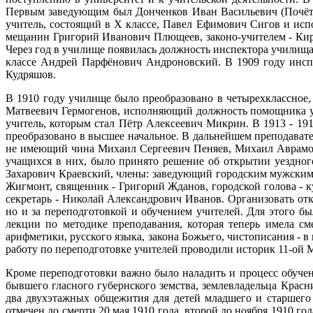
Первым заведующим был Донченков Иван Васильевич (Почётн
учитель, состоящий в Х классе, Павел Ефимович Сигов и ис
мещанин Григорий Иванович Плющеев, законо-учителем - Кир
Через год в училище появилась должность инспектора училища
классе Андрей Парфёнович Андроновский. В 1909 году инсп
Кудряшов.
В 1910 году училище было преобразовано в четырехклассное, 
Матвеевич Гермогенов, исполняющий должность помощника учи
учитель, которым стал Пётр Алексеевич Микрин. В 1913 - 19
преобразовано в высшее начальное. В дальнейшем преподават
не имеющий чина Михаил Сергеевич Пеняев, Михаил Аврамови
учащихся в них, было принято решение об открытии уездног
Захарович Краевский, члены: заведующий городским мужским
Жигмонт, священник - Григорий Жданов, городской голова - к
секретарь - Николай Александрович Иванов. Организовать отк
но и за переподготовкой и обучением учителей. Для этого 
лекции по методике преподавания, которая теперь имела с
арифметики, русского языка, закона Божьего, чистописания -
работу по переподготовке учителей проводили историк 11-ой 
Кроме переподготовки важно было наладить и процесс обучени
бывшего гласного губернского земства, землевладельца Крас
два двухэтажных общежития для детей младшего и старшего 
отмечен до смерти 20 мая 1910 года, второй до ноября 1910 г