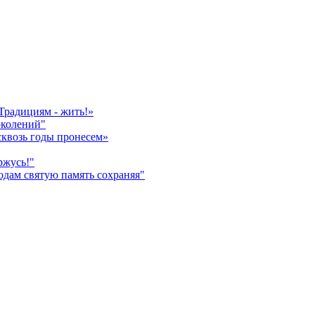
Традициям - жить!»
околений"
сквозь годы пронесем»
ржусь!"
дам святую память сохраняя"