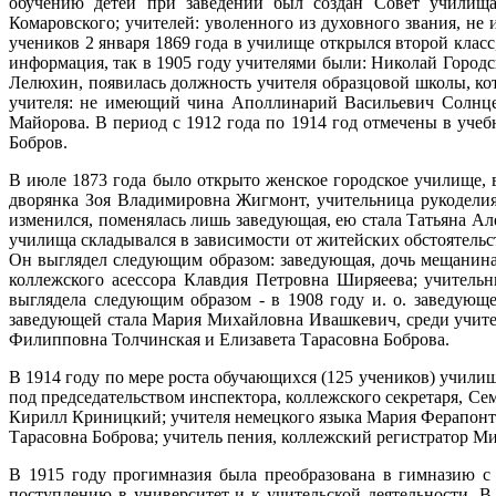
обучению детей при заведении был создан Совет училища,
Комаровского; учителей: уволенного из духовного звания, не
учеников 2 января 1869 года в училище открылся второй клас
информация, так в 1905 году учителями были: Николай Городс
Лелюхин, появилась должность учителя образцовой школы, кот
учителя: не имеющий чина Аполлинарий Васильевич Солнце
Майорова. В период с 1912 года по 1914 год отмечены в уче
Бобров.
В июле 1873 года было открыто женское городское училище, 
дворянка Зоя Владимировна Жигмонт, учительница рукоделия
изменился, поменялась лишь заведующая, ею стала Татьяна Ал
училища складывался в зависимости от житейских обстоятельст
Он выглядел следующим образом: заведующая, дочь мещанина
коллежского асессора Клавдия Петровна Ширяеева; учитель
выглядела следующим образом - в 1908 году и. о. заведую
заведующей стала Мария Михайловна Ивашкевич, среди учите
Филипповна Толчинская и Елизавета Тарасовна Боброва.
В 1914 году по мере роста обучающихся (125 учеников) учили
под председательством инспектора, коллежского секретаря, С
Кирилл Криницкий; учителя немецкого языка Мария Ферапонт
Тарасовна Боброва; учитель пения, коллежский регистратор М
В 1915 году прогимназия была преобразована в гимназию с 
поступлению в университет и к учительской деятельности. В