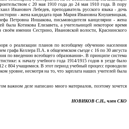
роительством с 20 мая 1910 года до 24 мая 1910 года. В пору
аил Иванович Лебедев, преподаватель русского языка - дочь
ь истории - жена кандидата прав Мария Ивановна Кнушевицкая,
анефа Петровна Иншакова, письмоводителя канцелярии - жена
й была Котикова Елизавета, а учительницей некоторое время
в своём имении Сестрино, Ивановской волости, Краснинского
оворя о реализации планов по всеобщему обучению населения
ем графа Келлера П.А. в общеземском съезде с 16 по 30 августа
ния по введению всеобщего образования». В принципе система
истике: к началу учебного года 1914/1915 годов в уезде было
 12 с 804 учащимися. В этот период учебный процесс проводили
ом уровне, несмотря на то, что зарплата наших учителей была
том важном деле написано много материалов, поэтому хочется
НОВИКОВ С.Н., член СКО