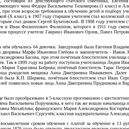
 состоящий из действующего статского советника, Евгения 
 имеющего чина Фёдора Васильевича Тихомирова (1 класс) и Але
с, при этом возросли требования к обучению детей и подбору уч
кой (Х класс), в 1907 году старшим учителем стал коллежский 
орым стал диакон Сергей Булатовский. В 1908 году учителем с
в и Иван Филиппович Филиппов, которого в 1911 году смени
бном процессе учителя: Гавриил Иванович Орлов, Павел Петро
в нём обучались 64 девочки. Заведующей была Евгения Владим
 дворянка Марфа Ивановна Глебова и законоучитель - Иаков 
ександровна Басова, при этом почётным блюстителем училища с
в. Так в 1899 году на работу поступила учительница Лидия Иван
 Мария Тарасовна Боброва; почётный блюститель Тарас Петрови
ница рукоделия мещанка Анна Дмитриевна Ивашкевич. Далее к
щей была К.П. Ширяева, почётным блюстителем стал Иван Сер
лей появились новые лица Анна Дмитриевна Прудникова и Вар
ще было преобразовано в 5-классную прогимназию с шестилетни
емёна Васильевича Поручикова, в него так же вошли начальница 
овна Михайлова; французского Мария Александровна Костарёва;
ихаил Васильевич Сургучёв; классная надзирательница Алексан
восьмилетним сроком обучения с платой за обучение в 13 ру
 июле 1876 года было открыто двухклассное мужское городское