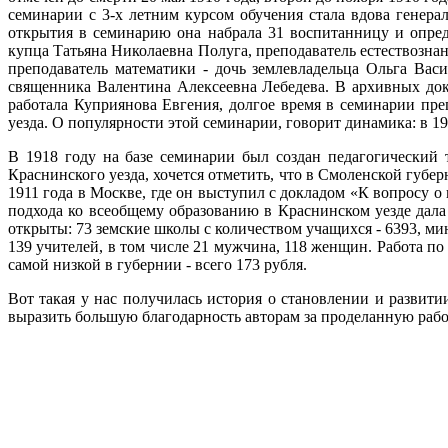
семинарии с 3-х летним курсом обучения стала вдова генерал
открытия в семинарию она набрала 31 воспитанницу и опред
купца Татьяна Николаевна Полуга, преподаватель естествозна
преподаватель математики - дочь землевладельца Ольга Вас
священника Валентина Алексеевна Лебедева. В архивных док
работала Куприянова Евгения, долгое время в семинарии пр
уезда. О популярности этой семинарии, говорит динамика: в 19
В 1918 году на базе семинарии был создан педагогический 
Краснинского уезда, хочется отметить, что в Смоленской губер
1911 года в Москве, где он выступил с докладом «К вопросу
подхода ко всеобщему образованию в Краснинском уезде дала 
открыты: 73 земские школы с количеством учащихся - 6393, ми
139 учителей, в том числе 21 мужчина, 118 женщин. Работа п
самой низкой в губернии - всего 173 рубля.
Вот такая у нас получилась история о становлении и развит
выразить большую благодарность авторам за проделанную рабо