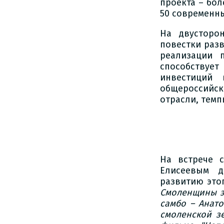
проекта – бол
50 современн
На двусторо
повестки разв
реализации 
способствует
инвестиций
общероссийск
отрасли, тем
На встрече 
Елисеевым д
развитию это
Смоленщины э
самбо – Анато
смоленской з