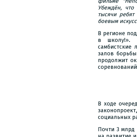
фильме "Неп
Убеждён, что
тысячи ребят
боевым искусс
В регионе под
в школу!». 
самбистские 
залов борьбы
продолжит ок
соревнований
В ходе очере
законопроект
социальных ра
Почти 3 млрд
на развитие и