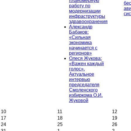
планомерную
бе
работу по
ав
модернизации
си
инфраструктуры
здравоохранения
Александр
Бабаков:
«Сильная
экономика
начинается с
регионов»
Олеся Жукова:
«Важен каждый
голос».
Актуальное
интервью
председателя
Смоленского
избиркома О.И.
Жуковой
10
11
12
17
18
19
24
25
26
31
1
2