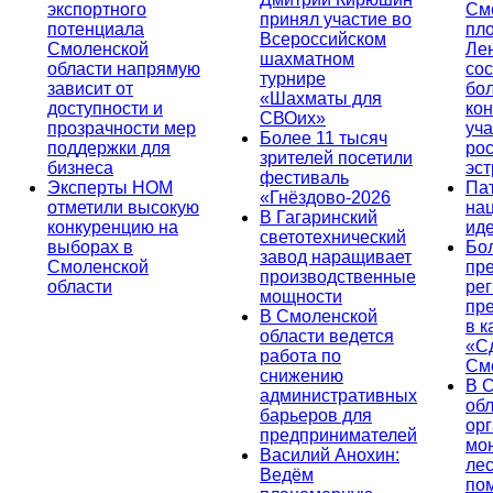
экспортного
См
принял участие во
потенциала
пл
Всероссийском
Смоленской
Ле
шахматном
области напрямую
сос
турнире
зависит от
бо
«Шахматы для
доступности и
кон
СВОих»
прозрачности мер
уча
Более 11 тысяч
поддержки для
ро
зрителей посетили
бизнеса
эс
фестиваль
Эксперты НОМ
Па
«Гнёздово-2026
отметили высокую
на
В Гагаринский
конкуренцию на
ид
светотехнический
выборах в
Бо
завод наращивает
Смоленской
пр
производственные
области
ре
мощности
пр
В Смоленской
в к
области ведется
«С
работа по
См
снижению
В 
административных
об
барьеров для
ор
предпринимателей
мо
Василий Анохин:
лес
Ведём
по