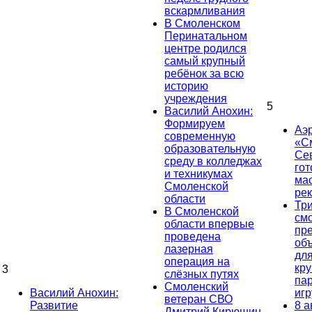
вскармливания
В Смоленском
Перинатальном
центре родился
самый крупный
ребёнок за всю
историю
учреждения
5
Василий Анохин:
Формируем
Аэ
современную
«С
образовательную
Се
среду в колледжах
гот
и техникумах
ма
Смоленской
ре
области
Тр
В Смоленской
см
области впервые
пр
проведена
об
лазерная
дл
операция на
кр
3
слёзных путях
па
Смоленский
Василий Анохин:
иг
ветеран СВО
Развитие
8 а
Дмитрий Кирюшин