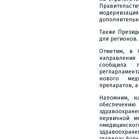
Правительств
модернизаци
дополнительн
Также Презид
для регионов.
Отметим, в 
направления
сообщила п
регпарламен
нового меди
препаратов, а
Напомним, н
обеспечени
здравоохране
первичной м
«медицинско
здравоохран
главврач бол