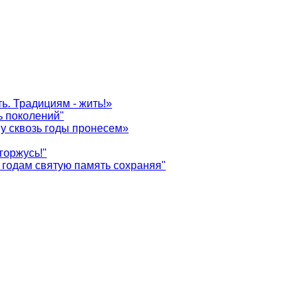
ь. Традициям - жить!»
ь поколений"
у сквозь годы пронесем»
горжусь!"
годам святую память сохраняя"