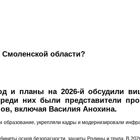
в Смоленской области?
год и планы на 2026-й обсудили в
Среди них были представители пр
нов, включая Василия Анохина.
ли образование, укрепляли кадры и модернизировали инфра
бинеты основ безопасности, защиты Родины и труда. В 202