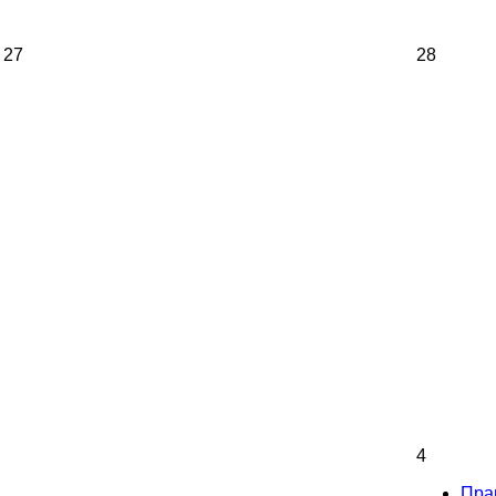
27
28
4
Пра