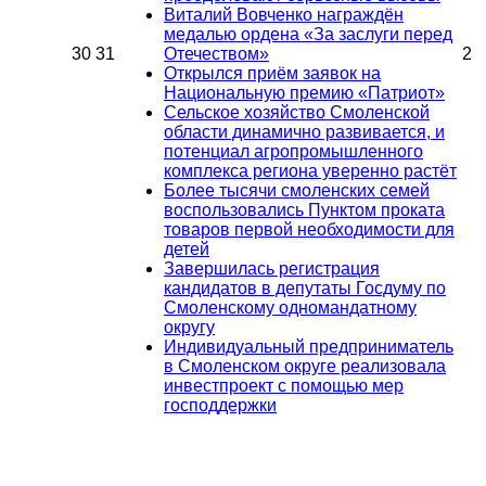
Виталий Вовченко награждён
медалью ордена «За заслуги перед
30
31
Отечеством»
2
Открылся приём заявок на
Национальную премию «Патриот»
Сельское хозяйство Смоленской
области динамично развивается, и
потенциал агропромышленного
комплекса региона уверенно растёт
Более тысячи смоленских семей
воспользовались Пунктом проката
товаров первой необходимости для
детей
Завершилась регистрация
кандидатов в депутаты Госдуму по
Смоленскому одномандатному
округу
Индивидуальный предприниматель
в Смоленском округе реализовала
инвестпроект с помощью мер
господдержки