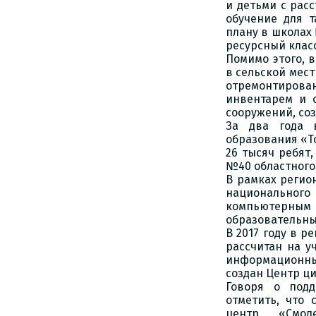
и детьми с рас
обучение для 
плану в школах 
ресурсный клас
Помимо этого, 
в сельской мест
отремонтиров
инвентарем и 
сооружений, соз
За два года 
образования «Т
26 тысяч ребят
№40 областного
В рамках регио
национального
компьютерным 
образовательны
В 2017 году в р
рассчитан на у
информационным
создан Центр ци
Говоря о подд
отметить, что 
центр «Смол