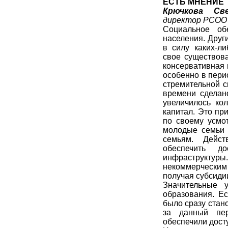
ЕСТЬ МНЕНИЕ
Крючкова Све
директор РСОО 
Социальное об
населения. Друг
в силу каких-ли
свое существов
консервативная 
особенно в пери
стремительной с
времени сделан
увеличилось ко
капитал. Это пр
по своему усмо
молодые семьи 
семьям. Дейст
обеспечить д
инфраструктур
некоммерческим
получая субсиди
Значительные 
образования. Е
было сразу стан
за данный пер
обеспечили дост