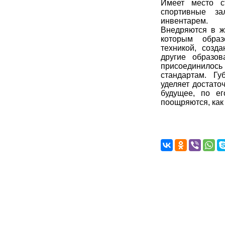
Имеет место с
спортивные з
инвентарем.
Внедряются в ж
которым образ
техникой, созд
другие образо
присоединило
стандартам. Г
уделяет достато
будущее, по е
поощряются, как 