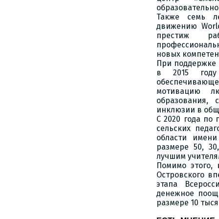
образовательно
Также семь л
движению World
престиж ра
профессиональ
новых компетен
При поддержке 
в 2015 году
обеспечивающе
мотивацию л
образования, 
инклюзии в общ
С 2020 года по
сельских педа
области имени
размере 50, 30
лучшим учителя
Помимо этого,
Островского вп
этапа Всеросс
денежное поощр
размере 10 тыся