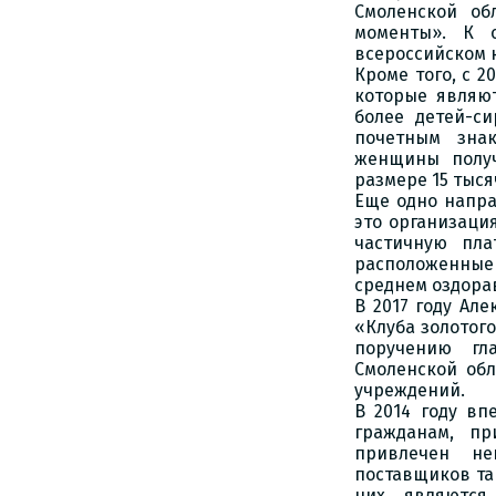
Смоленской об
моменты». К 
всероссийском к
Кроме того, с 2
которые являют
более детей-си
почетным зна
женщины получ
размере 15 тыся
Еще одно напра
это организация
частичную пла
расположенные
среднем оздорав
В 2017 году Ал
«Клуба золотого
поручению гл
Смоленской обл
учреждений.
В 2014 году в
гражданам, п
привлечен не
поставщиков так
них являются