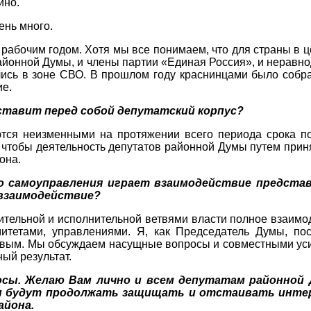
ино.
ень много.
 рабочим годом. Хотя мы все понимаем, что для страны в 
районной Думы, и члены партии «Единая Россия», и нерав
сь в зоне СВО. В прошлом году краснинцами было собран
ие.
 ставит перед собой депутатский корпус?
ются неизменными на протяжении всего периода срока по
, чтобы деятельность депутатов районной Думы путем прин
она.
о самоуправления играет взаимодействие предста
 взаимодействие?
ительной и исполнительной ветвями власти полное взаимод
омитетами, управлениями. Я, как Председатель Думы, п
вым. Мы обсуждаем насущные вопросы и совместными усил
ый результат.
росы. Желаю Вам лично и всем депутатам районной
ы будут продолжать защищать и отстаивать интере
айона.