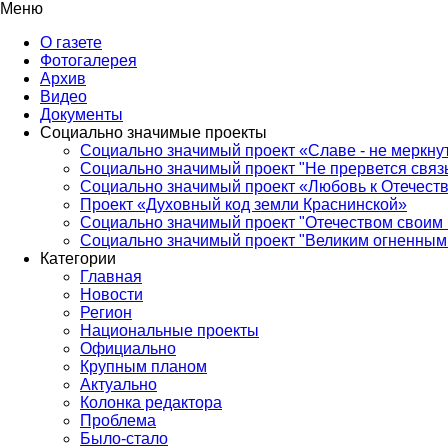
Меню
О газете
Фотогалерея
Архив
Видео
Документы
Социально значимые проекты
Социально значимый проект «Славе - не меркнут
Социально значимый проект "Не прервется связ
Социально значимый проект «Любовь к Отечеств
Проект «Духовный код земли Краснинской»
Социально значимый проект "Отечеством своим 
Социально значимый проект "Великим огненным 
Категории
Главная
Новости
Регион
Национальные проекты
Официально
Крупным планом
Актуально
Колонка редактора
Проблема
Было-стало