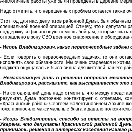
Аналогичные работы уже были проведены в деревне Мерл
Надо отметить, что нерешенных проблем остается также оч
Этот год для нас, депутатов районной Думы, был обычным
специальной военной операцией. Отмечу, что и депутаты 
поддержку и финансовую помощь бойцам, которые оказали
отправлено в зону СВО военное снаряжение и оборудован
- Игорь Владимирович, какие первоочередные задачи
- Если говорить о первоочередных задачах, то они оста
исполнять свои обязанности. Мы очень стараемся и хотим
бюджета ощущалась и была видна для жителей нашего рай
- Немаловажную роль в решении вопросов местног
Владимирович, расскажите, как выстраивается это
- На сегодняшний день надо отметить, что между представ
результат. Дума постоянно контактирует с отделами, к
«Краснинский район» Сергеем Валентиновичем Архипенко
тоже приносило максимальные блага и давало положительн
- Игорь Владимирович, спасибо за ответы на воп
Уверена, что депутаты Краснинской районной Дум
принимать решения в интересах населения нашего р