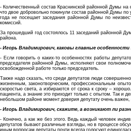
- Количественный состав Краснинской районной Думы на се
что двое добровольно покинули состав районной Думы по 
года не посещает заседания районной Думы по неизвес
комиссий.
За прошедший год состоялось 11 заседаний районной Дум
района.
- Игорь Владимирович, каковы главные особенност
- Если говорить о каких-то особенностях работы депутат
председателя районной Думы, исполняют свои полномочия
освобожденной работе только председатель.
Также надо сказать, что среди депутатов люди совершенн
жизненным, законотворческим, профессиональным опытом
скоростью света, а избираются от срока к сроку – хорошо
пациента, а знание это приходит только с опытом. Так и д
небольшом районе момент доверия депутату очень важен, 
- Игорь Владимирович, скажите, а возникают ли раз
- Конечно, а как же без этого. Ведь каждый человек инд
депутатов бывают различные взгляды, но в процессе обсу
иным вопросам депутаты почти всегда голосуют единогласно