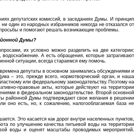
аниях депутатских комиссий, в заседаниях Думы. И принцип
, ни один из народных избранников никогда не отказался от
а просьбы и помогают решать возникающие проблемы.
районной Думы?
росами, их условно можно разделить на две категории:
, водоснабжение. А есть обращения, которые затрагивают
ненной ситуации, всегда стараемся ему помочь.
ие времена депутаты в основном занимались обсуждениями и
ума – это, прежде всего, нормотворческий орган, и наша
бластному или федеральному законодательству. Поэтому на
ативно-правовые акты, которые действуют на территории
енениями в федеральном законодательстве. Второй основной
аты районной Думы подтверждают свои желания в решении
и оно есть, но, к сожалению, налогооблагаемая база не
ается. Это касается как дорог внутри населенных пунктов,
бота по улучшению качества питьевой воды на территории
тьевой воды и оценят масштабы проводимых мероприятий.