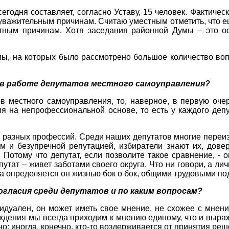
годня составляет, согласно Уставу, 15 человек. Фактичес
уважительным причинам. Считаю уместным отметить, что ещ
тным причинам. Хотя заседания районной Думы – это о
ы, на которых было рассмотрено большое количество воп
и в работе депутатов местного самоуправления?
ов местного самоуправления, то, наверное, в первую очер
 на непрофессиональной основе, то есть у каждого депу
о разных профессий. Среди наших депутатов многие переиз
 и безупречной репутацией, избиратели знают их, дове
. Потому что депутат, если позволите такое сравнение, - 
епутат – живет заботами своего округа. Что ни говори, а 
а определяется он жизнью бок о бок, общими трудовыми по
ногласия среди депутатов и по каким вопросам?
ивидуален, он может иметь свое мнение, не схожее с мне
ждения мы всегда приходим к мнению единому, что и выра
; иногда, конечно, кто-то воздерживается от принятия реше