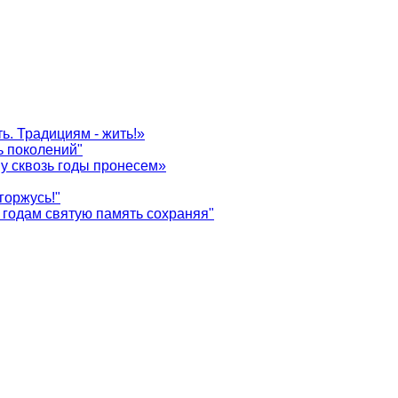
ь. Традициям - жить!»
ь поколений"
у сквозь годы пронесем»
горжусь!"
годам святую память сохраняя"