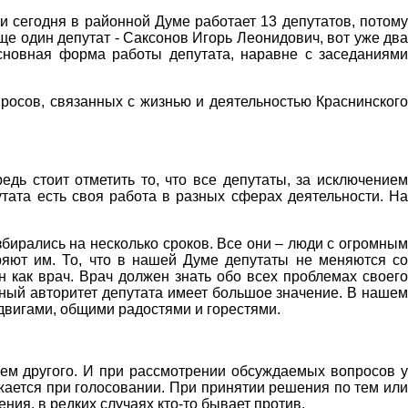
ки сегодня в районной Думе работает 13 депутатов, потому
е один депутат - Саксонов Игорь Леонидович, вот уже два
сновная форма работы депутата, наравне с заседаниями
росов, связанных с жизнью и деятельностью Краснинского
едь стоит отметить то, что все депутаты, за исключением
тата есть своя работа в разных сферах деятельности. На
бирались на несколько сроков. Все они – люди с огромным
ряют им. То, что в нашей Думе депутаты не меняются со
он как врач. Врач должен знать обо всех проблемах своего
личный авторитет депутата имеет большое значение. В нашем
двигами, общими радостями и горестями.
нием другого. И при рассмотрении обсуждаемых вопросов у
жается при голосовании. При принятии решения по тем или
ния, в редких случаях кто-то бывает против.