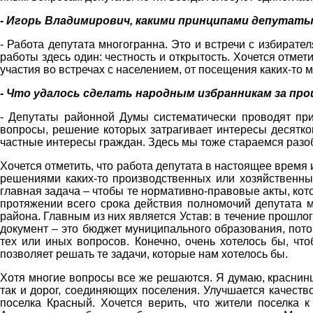
- Игорь Владимирович, какими принципами депутат
- Работа депутата многогранна. Это и встречи с избирате
работы здесь один: честность и открытость. Хочется отмет
участия во встречах с населением, от посещения каких-то
- Что удалось сделать народным избранникам за пр
- Депутаты районной Думы систематически проводят при
вопросы, решение которых затрагивает интересы десятков
частные интересы граждан. Здесь мы тоже стараемся разоб
Хочется отметить, что работа депутата в настоящее время
решениями каких-то производственных или хозяйственных
главная задача – чтобы те нормативно-правовые акты, кот
протяжении всего срока действия полномочий депутата 
района. Главным из них является Устав: в течение прошло
документ – это бюджет муниципального образования, по
тех или иных вопросов. Конечно, очень хотелось бы, чт
позволяет решать те задачи, которые нам хотелось бы.
Хотя многие вопросы все же решаются. Я думаю, краснинцы
так и дорог, соединяющих поселения. Улучшается качеств
поселка Красный. Хочется верить, что жители поселка 