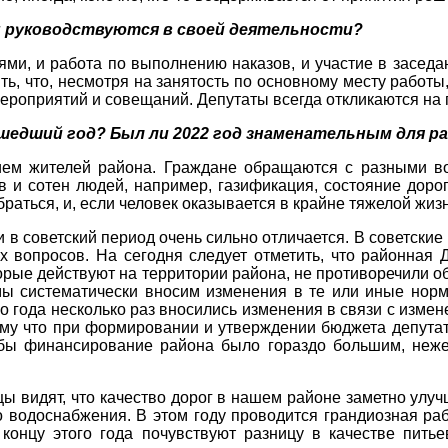
ы руководствуются в своей деятельности?
лями, и работа по выполнению наказов, и участие в засед
ить, что, несмотря на занятость по основному месту работы
 мероприятий и совещаний. Депутаты всегда откликаются н
ошедший год? Был ли 2022 год знаменательным для 
ем жителей района. Граждане обращаются с разными воп
 и сотен людей, например, газификация, состояние дорог
раться, и, если человек оказывается в крайне тяжелой жиз
 и в советский период очень сильно отличается. В советск
 вопросов. На сегодня следует отметить, что районная Д
орые действуют на территории района, не противоречили о
мы систематически вносим изменения в те или иные норм
го года несколько раз вносились изменения в связи с изм
тому что при формировании и утверждении бюджета депут
обы финансирование района было гораздо большим, нежел
 видят, что качество дорог в нашем районе заметно улучш
о водоснабжения. В этом году проводится грандиозная ра
к концу этого года почувствуют разницу в качестве пи