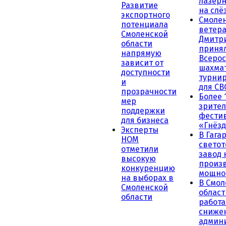
лазерн
Развитие
на слё
экспортного
Смоле
потенциала
ветера
Смоленской
Дмитр
области
принял
напрямую
Всеро
зависит от
шахма
доступности
турни
и
для СВ
прозрачности
Более 
мер
зрител
поддержки
фести
для бизнеса
«Гнёзд
Эксперты
В Гага
НОМ
светот
отметили
завод
высокую
произ
конкуренцию
мощно
на выборах в
В Смол
Смоленской
област
области
работа
сниже
админ