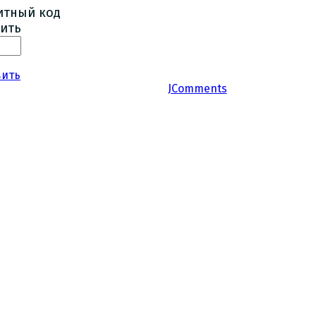
ить
вить
JComments